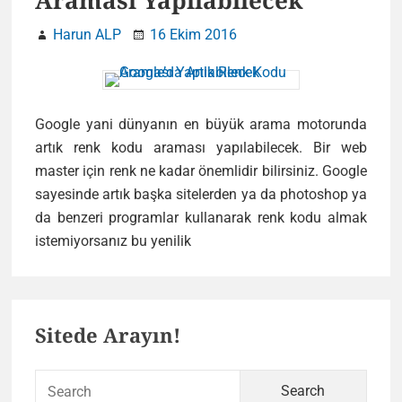
Araması Yapılabilecek
Harun ALP
16 Ekim 2016
Google yani dünyanın en büyük arama motorunda
artık renk kodu araması yapılabilecek. Bir web
master için renk ne kadar önemlidir bilirsiniz. Google
sayesinde artık başka sitelerden ya da photoshop ya
da benzeri programlar kullanarak renk kodu almak
Google’da
istemiyorsanız bu yenilik
Artık
Renk
Primary
Kodu
Sitede Arayın!
Araması
Sidebar
Yapılabilecek
Sear