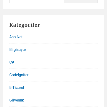
for:
Kategoriler
Asp.Net
Bilgisayar
C#
CodeIgniter
E-Ticaret
Güvenlik