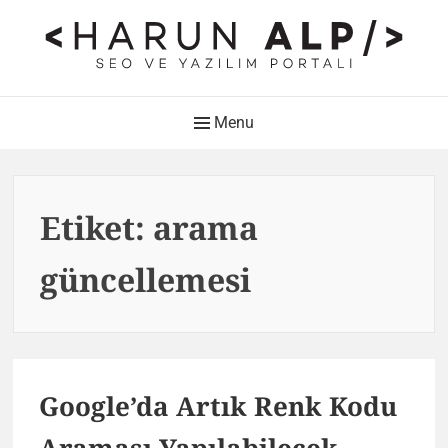
Skip
to
content
HARUN ALP Kişisel Blog –
Main
Menu
SEO ve Yazılım Portalı
Navigation
Web Tasarımı , Yazılım Geliştirme ve SEO Bloğu
Etiket:
arama
güncellemesi
Google’da Artık Renk Kodu