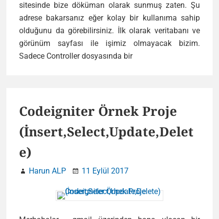
sitesinde bize döküman olarak sunmuş zaten. Şu
adrese bakarsanız eğer kolay bir kullanıma sahip
olduğunu da görebilirsiniz. İlk olarak veritabanı ve
görünüm sayfası ile işimiz olmayacak bizim.
Codeigniter
Sadece Controller dosyasında bir
Dosya
Yükleme
(Uploading
Class)
Codeigniter Örnek Proje
(İnsert,Select,Update,Delet
e)
Harun ALP
11 Eylül 2017