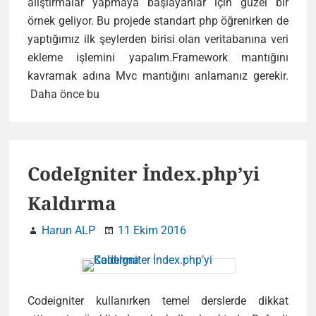
alıştırmalar yapmaya başlayanlar için güzel bir
örnek geliyor. Bu projede standart php öğrenirken de
yaptığımız ilk şeylerden birisi olan veritabanına veri
ekleme işlemini yapalım.Framework mantığını
kavramak adına Mvc mantığını anlamanız gerekir.
CodeIgniter
Daha önce bu
ile
Veritabanına
Veri
Ekleme
CodeIgniter İndex.php’yi
Kaldırma
Harun ALP
11 Ekim 2016
Codeigniter kullanırken temel derslerde dikkat