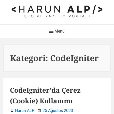
Skip
to
content
HARUN ALP Kişisel Blog –
Main
Menu
SEO ve Yazılım Portalı
Navigation
Web Tasarımı , Yazılım Geliştirme ve SEO Bloğu
Kategori:
CodeIgniter
CodeIgniter’da Çerez
(Cookie) Kullanımı
Harun ALP
25 Ağustos 2023