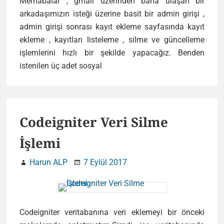
Merhabalar , gmail üzerinden bana ulaşan bir
arkadaşımızın isteği üzerine basit bir admin girişi ,
admin girişi sonrası kayıt ekleme sayfasında kayıt
ekleme , kayıtları listeleme , silme ve güncelleme
işlemlerini hızlı bir şekilde yapacağız. Benden
Codeigniter
istenilen üç adet sosyal
Örnek
Proje
(İnsert,Select,Update,Delete)
Codeigniter Veri Silme
İşlemi
Harun ALP
7 Eylül 2017
Codeigniter veritabanına veri eklemeyi bir önceki