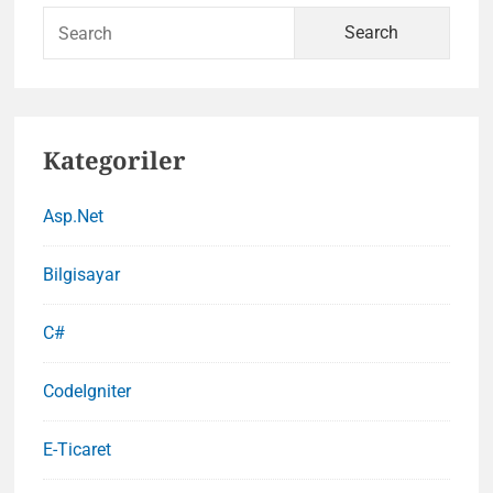
Framework
Sear
Kullanılmalı
for:
?
Kategoriler
Asp.Net
Bilgisayar
C#
CodeIgniter
E-Ticaret