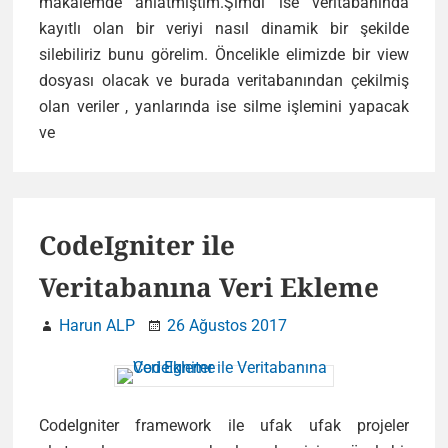
makalemde anlatmıştım.Şimdi ise veritabanında
kayıtlı olan bir veriyi nasıl dinamik bir şekilde
silebiliriz bunu görelim. Öncelikle elimizde bir view
dosyası olacak ve burada veritabanından çekilmiş
olan veriler , yanlarında ise silme işlemini yapacak
Codeigniter
ve
Veri
Silme
İşlemi
CodeIgniter ile
Veritabanına Veri Ekleme
Harun ALP
26 Ağustos 2017
CodeIgniter framework ile ufak ufak projeler