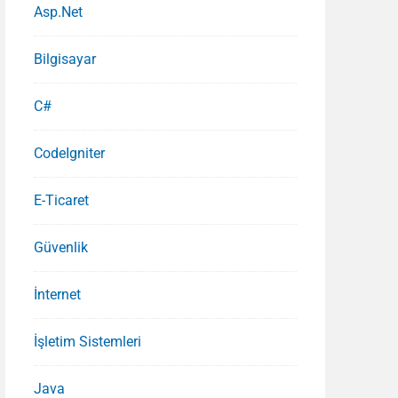
Asp.Net
Bilgisayar
C#
CodeIgniter
E-Ticaret
Güvenlik
İnternet
İşletim Sistemleri
Java