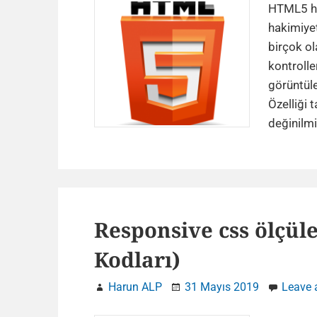
HTML5 hay
hakimiyet
birçok o
kontrolle
görüntüle
Özelliği 
değinilm
Responsive css ölçül
Kodları)
Harun ALP
31 Mayıs 2019
Leave