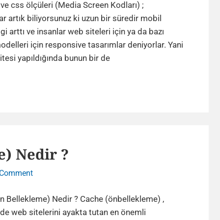
css
e css ölçüleri (Media Screen Kodları) ;
ölçüleri
r artık biliyorsunuz ki uzun bir süredir mobil
(Media
gi arttı ve insanlar web siteleri için ya da bazı
Screen
delleri için responsive tasarımlar deniyorlar. Yani
Kodları)
Responsive
itesi yapıldığında bunun bir de
css
ölçüleri
(Media
Screen
Kodları)
) Nedir ?
on
 Comment
Cache
(Ön
n Bellekleme) Nedir ? Cache (önbellekleme) ,
Bellekleme)
e web sitelerini ayakta tutan en önemli