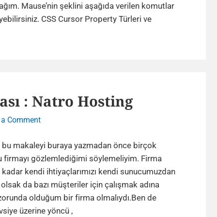
Kullanımı
ğım. Mause’nin şeklini aşağıda verilen komutlar
CSS
eyebilirsiniz. CSS Cursor Property Türleri ve
Cursor
Property
Türleri
ve
Kullanımı
ası : Natro Hosting
on
 a Comment
Tavsiye
Hosting
e bu makaleyi buraya yazmadan önce birçok
Firması
u firmayı gözlemlediğimi söylemeliyim. Firma
:
 kadar kendi ihtiyaçlarımızı kendi sunucumuzdan
Natro
 olsak da bazı müşteriler için çalışmak adına
Hosting
orunda olduğum bir firma olmalıydı.Ben de
Tavsiye
vsiye üzerine yöncü ,