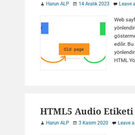
Harun ALP
14 Aralık 2023
Leave 
Web sayfa
yönlendi
göstermek
edilir. B
yönlendir
HTML Yön
HTML5 Audio Etiketi 
Harun ALP
3 Kasım 2020
Leave 