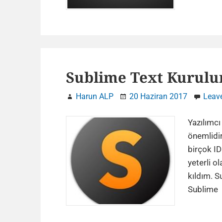
Sublime Text Kurulu
Harun ALP
20 Haziran 2017
Leav
Yazılımcı
önemlidir
birçok I
yeterli o
kıldım. S
Sublime