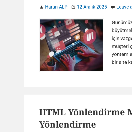
Harun ALP
12 Aralık 2025
Leave 
Günümüzd
büyütmek
için vazg
müşteri ç
yöntemler
bir site 
HTML Yönlendirme Me
Yönlendirme