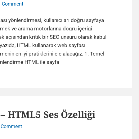
on
a Comment
HTML
Yönlendirme
sı yönlendirmesi, kullanıcıları doğru sayfaya
Meta
rmek ve arama motorlarına doğru içeriği
Kodu,Html
 açısından kritik bir SEO unsuru olarak kabul
ile
u yazıda, HTML kullanarak web sayfası
Sayfa
menin en iyi pratiklerini ele alacağız. 1. Temel
Yönlendirme
HTML
lendirme HTML ile sayfa
Yönlendirme
Meta
Kodu,Html
ile
Sayfa
– HTML5 Ses Özelliği
Yönlendirme
on
a Comment
HTML5