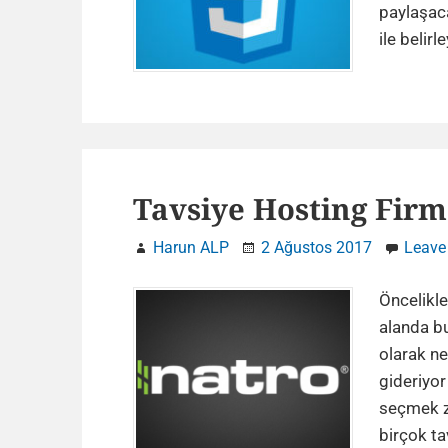
paylaşaca
ile belirl
Tavsiye Hosting Firm
Harun ALP
2 Ağustos 2017
Leave
Öncelikl
alanda b
olarak ne
gideriyor
seçmek z
birçok ta