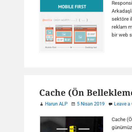
Responsiv
Arkadaşla
sektöre il
reklam mo
bir web s
Cache (Ön Bellekleme
Harun ALP
5 Nisan 2019
Leave a
Cache (Ö
günümüzd