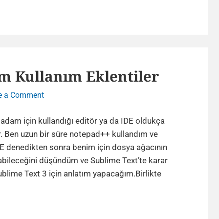
Hosting
Firması
:
Natro
Hosting
m Kullanım Eklentiler
on
e a Comment
Sublime
Text
 adam için kullandığı editör ya da IDE oldukça
Kurulum
. Ben uzun bir süre notepad++ kullandım ve
Kullanım
DE denedikten sonra benim için dosya ağacının
Eklentiler
labileceğini düşündüm ve Sublime Text’te karar
ublime Text 3 için anlatım yapacağım.Birlikte
Sublime
Text
Kurulum