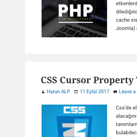
etkenlerde
dilediğini
cache si
Joomla) 
CSS Cursor Property 
Harun ALP
11 Eylül 2017
Leave 
Css’de el
alacağını
tanımlam
bulabilec