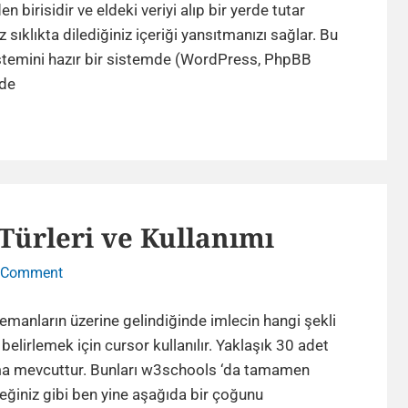
Nedir
n birisidir ve eldeki veriyi alıp bir yerde tutar
?
z sıklıkta dilediğiniz içeriği yansıtmanızı sağlar. Bu
stemini hazır bir sistemde (WordPress, PhpBB
Cache
de
(Ön
Bellekleme)
Nedir
?
Türleri ve Kullanımı
on
a Comment
CSS
Cursor
emanların üzerine gelindiğinde imlecin hangi şekli
Property
 belirlemek için cursor kullanılır. Yaklaşık 30 adet
Türleri
a mevcuttur. Bunları w3schools ‘da tamamen
ve
eğiniz gibi ben yine aşağıda bir çoğunu