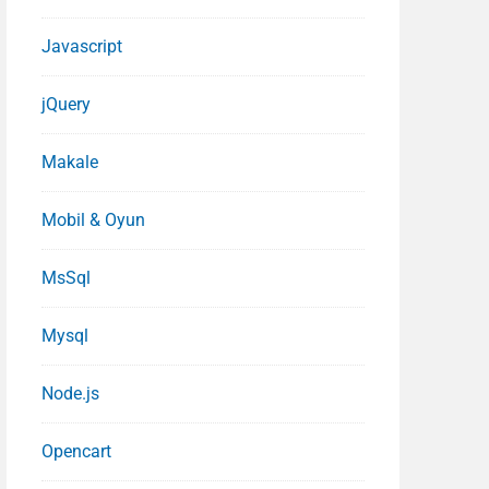
Javascript
jQuery
Makale
Mobil & Oyun
MsSql
Mysql
Node.js
Opencart