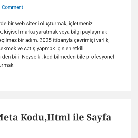
on
a Comment
Sıfırdan
Bir
e bir web sitesi oluşturmak, işletmenizi
Web
, kişisel marka yaratmak veya bilgi paylaşmak
Sitesi
eçilmez bir adım. 2025 itibarıyla çevrimiçi varlık,
Nasıl
ekmek ve satış yapmak için en etkili
Yapılır?
den biri. Neyse ki, kod bilmeden bile profesyonel
Güncel
Sıfırdan
kurmak
Rehber
Bir
Web
Sitesi
Nasıl
Yapılır?
ta Kodu,Html ile Sayfa
Güncel
Rehber