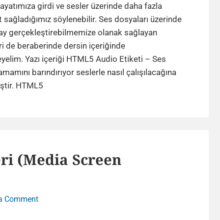
Audio
atımıza girdi ve sesler üzerinde daha fazla
Etiketi
 sağladığımız söylenebilir. Ses dosyaları üzerinde
–
lay gerçekleştirebilmemize olanak sağlayan
HTML5
ri de beraberinde dersin içeriğinde
Ses
yelim. Yazı içeriği HTML5 Audio Etiketi – Ses
Özelliği
tamamını barındırıyor seslerle nasıl çalışılacağına
HTML5
iştir. HTML5
Audio
Etiketi
–
HTML5
Ses
eri (Media Screen
Özelliği
on
 a Comment
Responsive