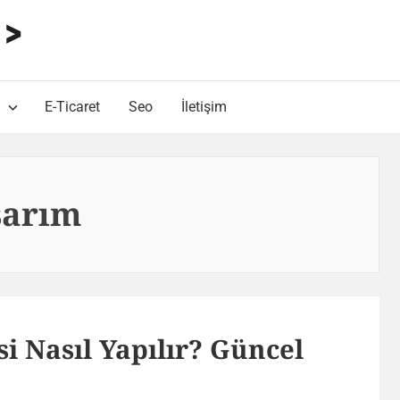
HARUN ALP Kişisel Blog
Web Tasarımı , Yazılım Geliştirme ve SEO Bloğu
E-Ticaret
Seo
İletişim
sarım
si Nasıl Yapılır? Güncel