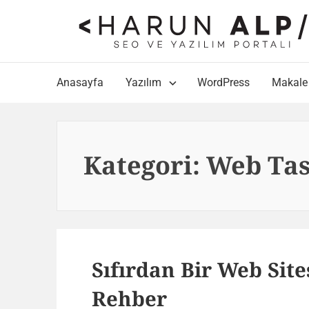
Skip
to
content
Main
Anasayfa
Yazılım
WordPress
Makale
Navigation
Kategori:
Web Ta
Sıfırdan Bir Web Site
Rehber