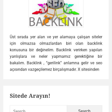
Üst sırada yer alan ve yer alamaya çalışan siteler
için olmazsa olmazlardan biri olan backlink
konusuna bir değinelim. Backlink verirken yapılan
yanlışlara ve neler yapmamız gerektiğine bir
bakalım. Backlink , “gerilink” anlamna gelir ve seo
Backl
açısından vazgeçilemez birçalışmadır. X sitesinden
Nedir
?
Primary
Sitede Arayın!
Sidebar
Sear