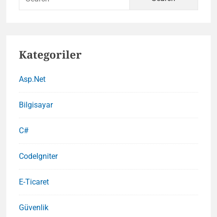
for:
Kategoriler
Asp.Net
Bilgisayar
C#
CodeIgniter
E-Ticaret
Güvenlik