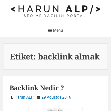
Skip
to
content
HARUN ALP Kişisel Blog –
Main
Menu
SEO ve Yazılım Portalı
Navigation
Web Tasarımı , Yazılım Geliştirme ve SEO Bloğu
Etiket:
backlink almak
Backlink Nedir ?
Harun ALP
29 Ağustos 2016