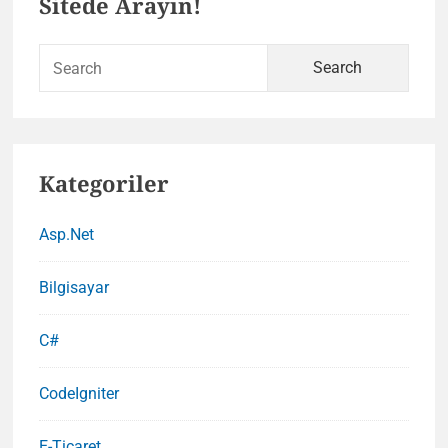
Sitede Arayın!
Bilmeniz
Sidebar
Gerekenle
Sear
for:
Kategoriler
Asp.Net
Bilgisayar
C#
CodeIgniter
E-Ticaret