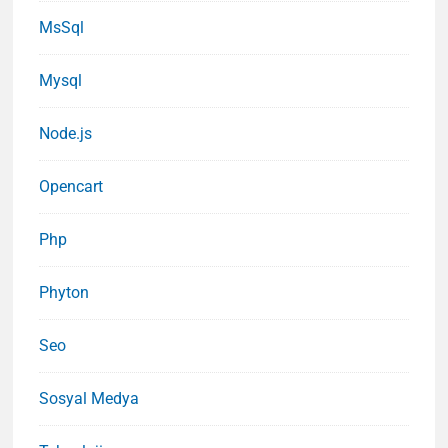
MsSql
Mysql
Node.js
Opencart
Php
Phyton
Seo
Sosyal Medya