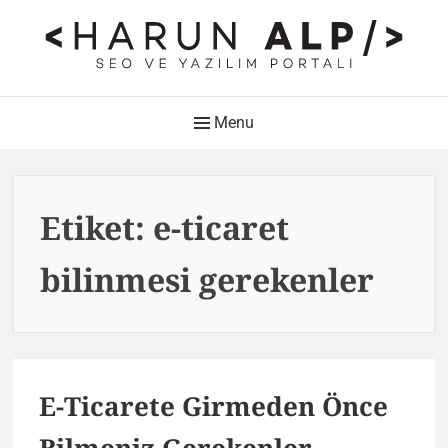
Skip
to
content
HARUN ALP Kişisel Blog –
Main
Menu
SEO ve Yazılım Portalı
Navigation
Web Tasarımı , Yazılım Geliştirme ve SEO Bloğu
Etiket:
e-ticaret
bilinmesi gerekenler
E-Ticarete Girmeden Önce