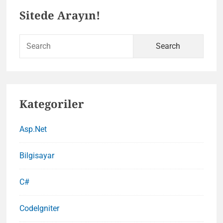
Primary
?
Sitede Arayın!
Sidebar
Sear
for:
Kategoriler
Asp.Net
Bilgisayar
C#
CodeIgniter