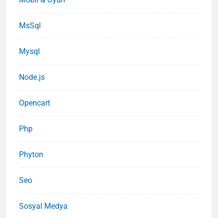
MsSql
Mysql
Node.js
Opencart
Php
Phyton
Seo
Sosyal Medya