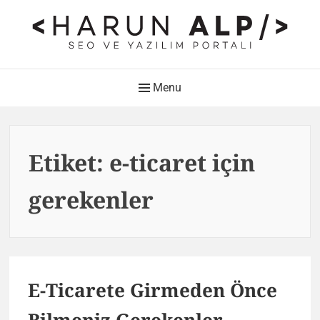
Skip
to
content
HARUN ALP Kişisel Blog –
Main
Menu
SEO ve Yazılım Portalı
Navigation
Web Tasarımı , Yazılım Geliştirme ve SEO Bloğu
Etiket:
e-ticaret için
gerekenler
E-Ticarete Girmeden Önce