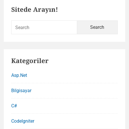
Primary
Gereksinimle
Sitede Arayın!
ve
Sidebar
GTA
6
Sear
for:
Kategoriler
Asp.Net
Bilgisayar
C#
CodeIgniter