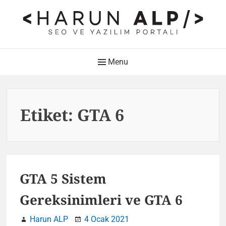
Skip
to
content
HARUN ALP Kişisel Blog –
Main
Menu
SEO ve Yazılım Portalı
Navigation
Web Tasarımı , Yazılım Geliştirme ve SEO Bloğu
Etiket:
GTA 6
GTA 5 Sistem
Gereksinimleri ve GTA 6
Harun ALP
4 Ocak 2021