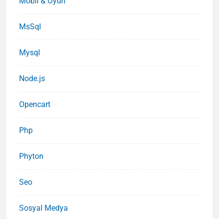
Mobil & Oyun
MsSql
Mysql
Node.js
Opencart
Php
Phyton
Seo
Sosyal Medya