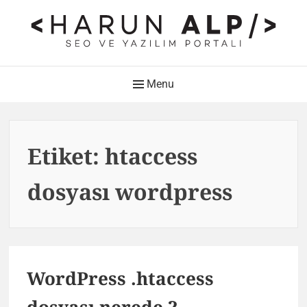
Skip
to
content
HARUN ALP Kişisel Blog –
Main
Menu
SEO ve Yazılım Portalı
Navigation
Web Tasarımı , Yazılım Geliştirme ve SEO Bloğu
Etiket:
htaccess
dosyası wordpress
WordPress .htaccess