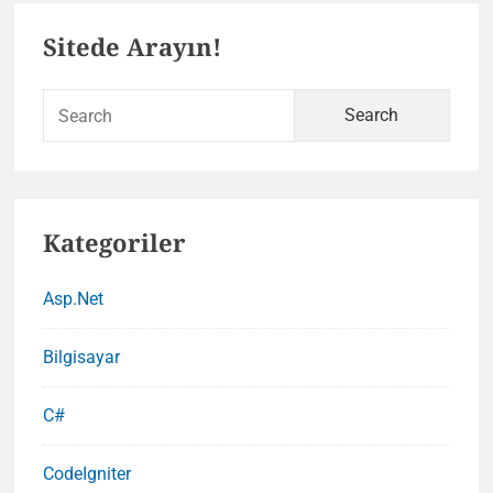
Primary
nerede
Sitede Arayın!
?
Sidebar
Sear
for:
Kategoriler
Asp.Net
Bilgisayar
C#
CodeIgniter