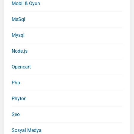
Mobil & Oyun
MsSql
Mysql
Node.js
Opencart
Php
Phyton
Seo
Sosyal Medya