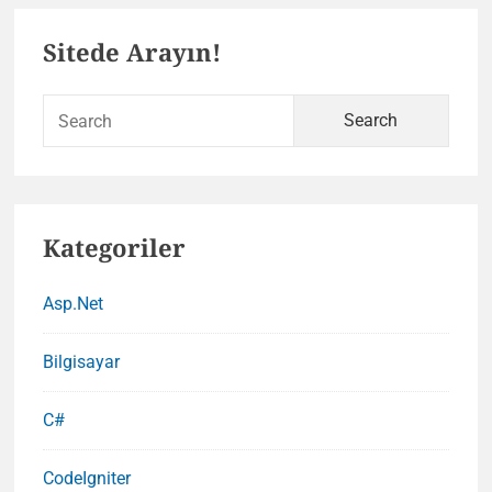
Primary
Sitede Arayın!
Sidebar
Sear
for:
Kategoriler
Asp.Net
Bilgisayar
C#
CodeIgniter