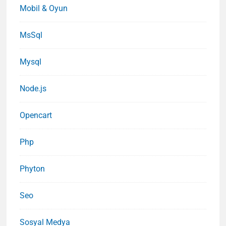
Mobil & Oyun
MsSql
Mysql
Node.js
Opencart
Php
Phyton
Seo
Sosyal Medya