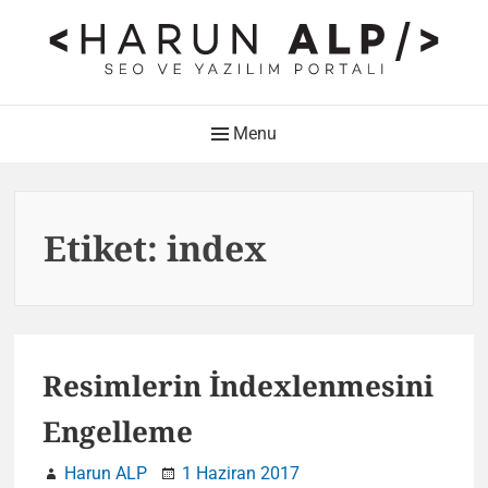
Skip
to
content
HARUN ALP Kişisel Blog –
Main
Menu
SEO ve Yazılım Portalı
Navigation
Web Tasarımı , Yazılım Geliştirme ve SEO Bloğu
Etiket:
index
Resimlerin İndexlenmesini
Engelleme
Harun ALP
1 Haziran 2017