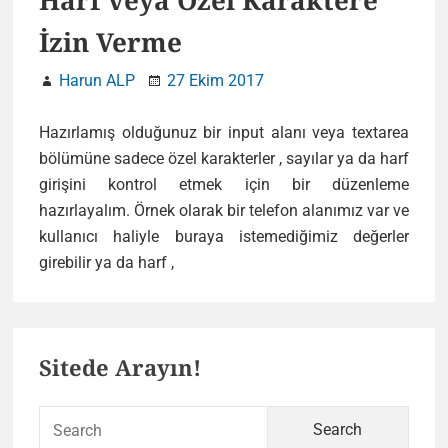
Harf veya Özel Karaktere
İzin Verme
Harun ALP
27 Ekim 2017
Hazırlamış olduğunuz bir input alanı veya textarea
bölümüne sadece özel karakterler , sayılar ya da harf
girişini kontrol etmek için bir düzenleme
hazırlayalım. Örnek olarak bir telefon alanımız var ve
kullanıcı haliyle buraya istemediğimiz değerler
jQuery
girebilir ya da harf ,
ile
Sadece
Primary
Rakam,
Sitede Arayın!
Harf
Sidebar
veya
Özel
Sear
Karaktere
for: