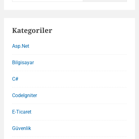
İzin
Verme
Kategoriler
Asp.Net
Bilgisayar
C#
CodeIgniter
E-Ticaret
Güvenlik