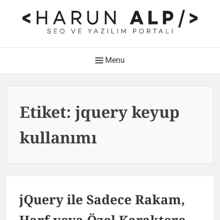
Skip
to
content
HARUN ALP Kişisel Blog –
Main
Menu
SEO ve Yazılım Portalı
Navigation
Web Tasarımı , Yazılım Geliştirme ve SEO Bloğu
Etiket:
jquery keyup
kullanımı
jQuery ile Sadece Rakam,