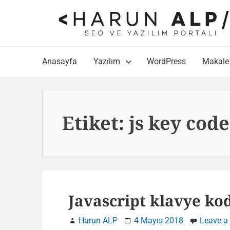
Skip
to
content
Main
Anasayfa
Yazılım
WordPress
Makale
Navigation
Etiket:
js key code
Javascript klavye kod
Harun ALP
4 Mayıs 2018
Leave 