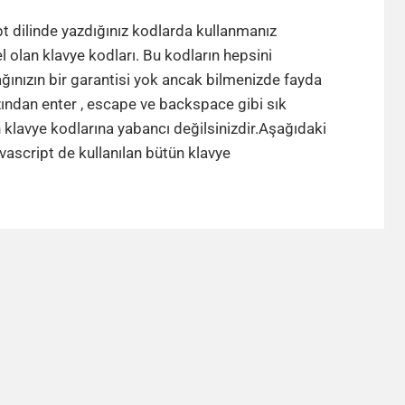
Javascript
klavye
t dilinde yazdığınız kodlarda kullanmanız
kodları
olan klavye kodları. Bu kodların hepsini
ğınızın bir garantisi yok ancak bilmenizde fayda
zından enter , escape ve backspace gibi sık
n klavye kodlarına yabancı değilsinizdir.Aşağıdaki
Javascript
avascript de kullanılan bütün klavye
klavye
kodları