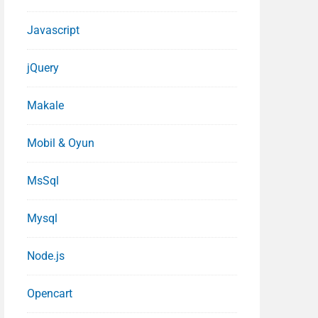
Javascript
jQuery
Makale
Mobil & Oyun
MsSql
Mysql
Node.js
Opencart