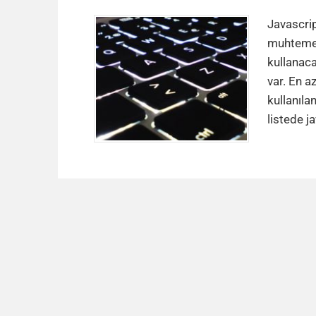
Javascrip
muhtemel 
kullanaca
var. En a
kullanıla
listede j