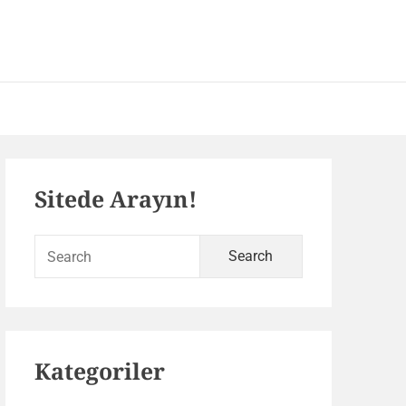
 – SEO ve Yazılım Portalı
Primary
Sitede Arayın!
Sidebar
Search
for:
Kategoriler