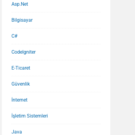
Asp.Net
Bilgisayar
C#
CodeIgniter
E-Ticaret
Güvenlik
İnternet
İşletim Sistemleri
Java