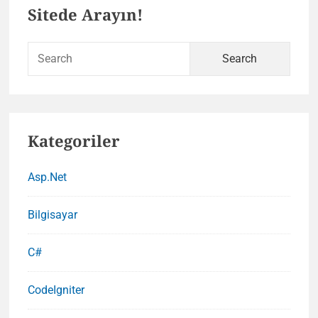
Primary
Sitede Arayın!
Sidebar
Sear
for:
Kategoriler
Asp.Net
Bilgisayar
C#
CodeIgniter