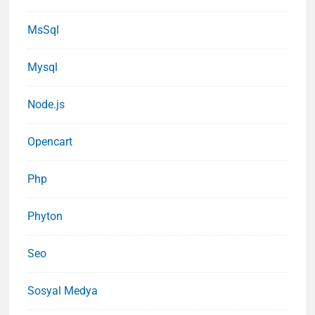
MsSql
Mysql
Node.js
Opencart
Php
Phyton
Seo
Sosyal Medya