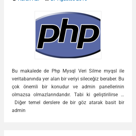
Bu makalede de Php Mysql Veri Silme myqsl ile
veritabanında yer alan bir veriyi sileceğiz beraber. Bu
çok önemli bir konudur ve admin panellerinin
olmazsa olmazlarındandır. Tabi ki geliştirilirse …
Diğer temel derslere de bir göz atarak basit bir
Php
admin
Mysql
Veri
Silme