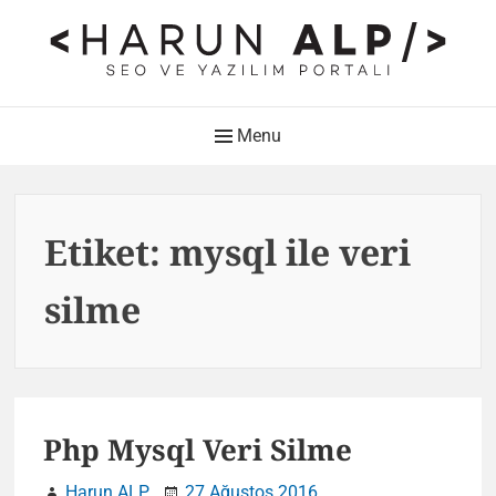
Skip
to
content
HARUN ALP Kişisel Blog –
Main
Menu
SEO ve Yazılım Portalı
Navigation
Web Tasarımı , Yazılım Geliştirme ve SEO Bloğu
Etiket:
mysql ile veri
silme
Php Mysql Veri Silme
Harun ALP
27 Ağustos 2016