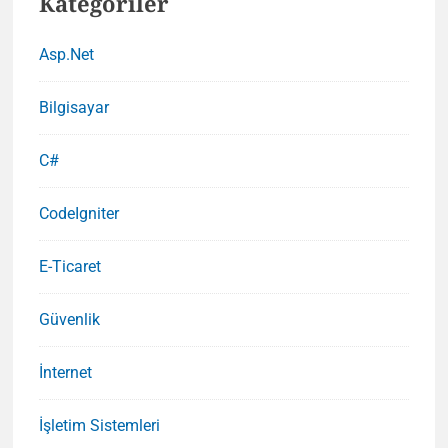
Kategoriler
Asp.Net
Bilgisayar
C#
CodeIgniter
E-Ticaret
Güvenlik
İnternet
İşletim Sistemleri