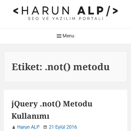
Skip
to
content
HARUN ALP Kişisel Blog –
Main
Menu
SEO ve Yazılım Portalı
Navigation
Web Tasarımı , Yazılım Geliştirme ve SEO Bloğu
Etiket:
.not() metodu
jQuery .not() Metodu
Kullanımı
Harun ALP
21 Eylül 2016