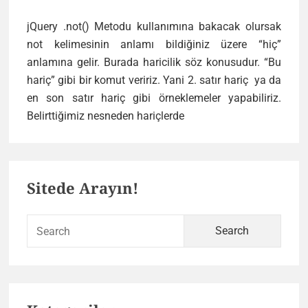
jQuery .not() Metodu kullanımına bakacak olursak
not kelimesinin anlamı bildiğiniz üzere “hiç”
anlamına gelir. Burada haricilik söz konusudur. “Bu
hariç” gibi bir komut veririz. Yani 2. satır hariç ya da
en son satır hariç gibi örneklemeler yapabiliriz.
jQuery
Belirttiğimiz nesneden hariçlerde
.not()
Metodu
Primary
Kullanımı
Sitede Arayın!
Sidebar
Sear
for: