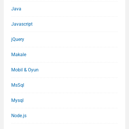
Java
Javascript
jQuery
Makale
Mobil & Oyun
MsSql
Mysql
Node.js