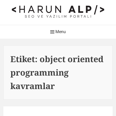
Skip
to
content
HARUN ALP Kişisel Blog –
Main
Menu
SEO ve Yazılım Portalı
Navigation
Web Tasarımı , Yazılım Geliştirme ve SEO Bloğu
Etiket:
object oriented
programming
kavramlar