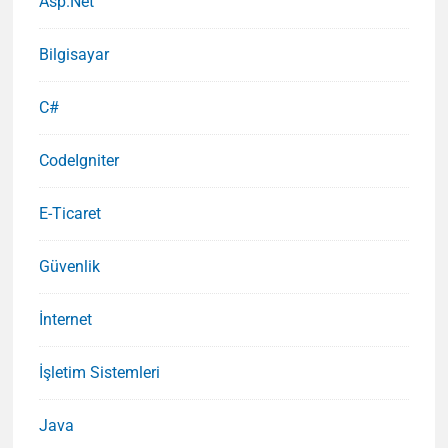
Asp.Net
Bilgisayar
C#
CodeIgniter
E-Ticaret
Güvenlik
İnternet
İşletim Sistemleri
Java