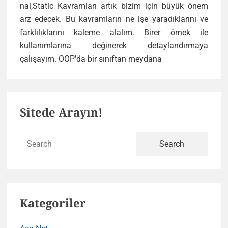
nal,Static Kavramları artık bizim için büyük önem
arz edecek. Bu kavramların ne işe yaradıklarını ve
farklılıklarını kaleme alalım. Birer örnek ile
kullanımlarına değinerek detaylandırmaya
Php
çalışayım. OOP’da bir sınıftan meydana
OOP
–
Primary
Class
Sitede Arayın!
Yapıları
Sidebar
ve
Metodlar
Sear
(Public,Private,P
for:
Kategoriler