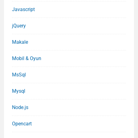
Javascript
jQuery
Makale
Mobil & Oyun
MsSql
Mysql
Node.js
Opencart