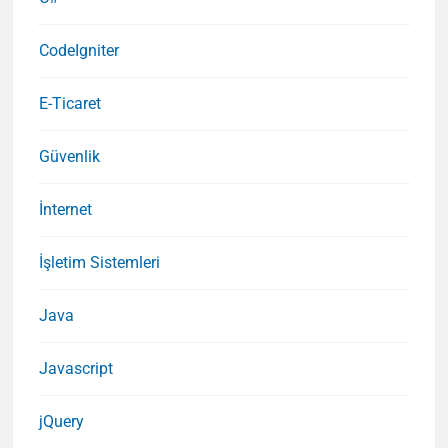
CodeIgniter
E-Ticaret
Güvenlik
İnternet
İşletim Sistemleri
Java
Javascript
jQuery