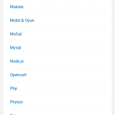
Makale
Mobil & Oyun
MsSql
Mysql
Node.js
Opencart
Php
Phyton