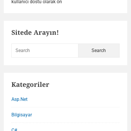
WordPress
kullanıcı dostu olarak ön
Sayfalandırma
Nasıl
Primary
Yapılır
Sitede Arayın!
?
Sidebar
Codex
Sear
for:
Kategoriler
Asp.Net
Bilgisayar
C#