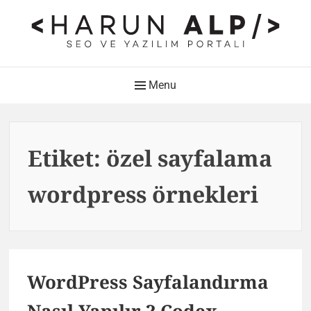
Skip
to
content
HARUN ALP Kişisel Blog –
Main
Menu
SEO ve Yazılım Portalı
Navigation
Web Tasarımı , Yazılım Geliştirme ve SEO Bloğu
Etiket:
özel sayfalama
wordpress örnekleri
WordPress Sayfalandırma