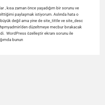
WordPress
Özelleştir
ar , kısa zaman önce yaşadığım bir sorunu ve
Ekranı
elttiğimi paylaşmak istiyorum. Aslında hata o
Sorunu
büyük değil ama yine de site_tittle ve site_desc
phpmyadmin’den düzeltmeye mecbur bırakacak
di. WordPress özelleştir ekranı sorunu ile
WordPress
tığımda bunun
Özelleştir
Ekranı
Sorunu