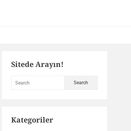
 – SEO ve Yazılım Portalı
Primary
Sitede Arayın!
Sidebar
Search
for:
Kategoriler