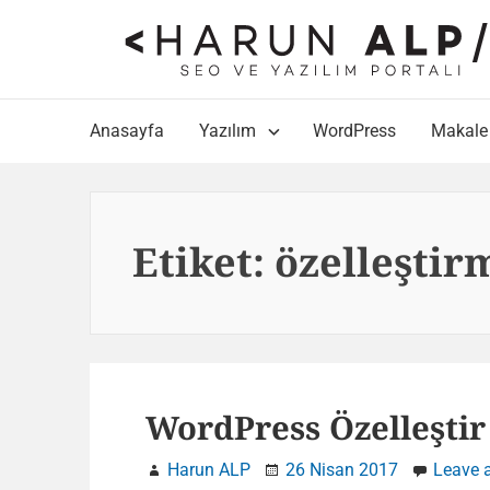
Skip
to
content
Main
Anasayfa
Yazılım
WordPress
Makale
Navigation
Etiket:
özelleştir
WordPress Özelleşti
Harun ALP
26 Nisan 2017
Leave 