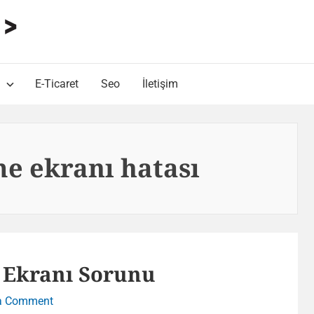
HARUN ALP Kişisel Blog
Web Tasarımı , Yazılım Geliştirme ve SEO Bloğu
E-Ticaret
Seo
İletişim
me ekranı hatası
r Ekranı Sorunu
on
a Comment