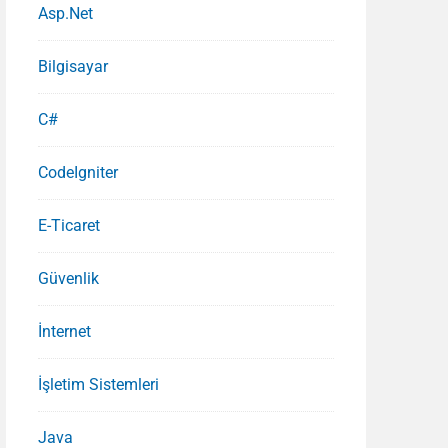
Asp.Net
Bilgisayar
C#
CodeIgniter
E-Ticaret
Güvenlik
İnternet
İşletim Sistemleri
Java