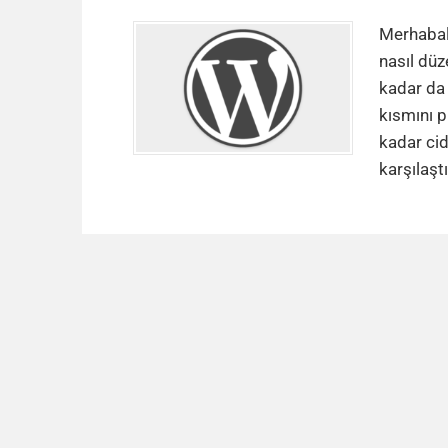
Merhabal
nasıl düz
kadar da 
kısmını 
kadar cid
karşılaş