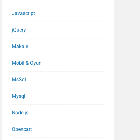
Javascript
jQuery
Makale
Mobil & Oyun
MsSql
Mysql
Node.js
Opencart