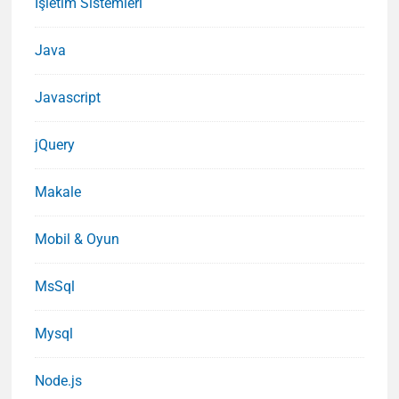
İşletim Sistemleri
Java
Javascript
jQuery
Makale
Mobil & Oyun
MsSql
Mysql
Node.js