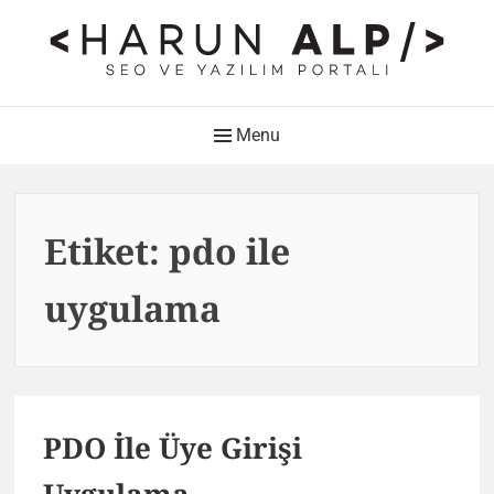
Skip
to
content
HARUN ALP Kişisel Blog –
Main
Menu
SEO ve Yazılım Portalı
Navigation
Web Tasarımı , Yazılım Geliştirme ve SEO Bloğu
Etiket:
pdo ile
uygulama
PDO İle Üye Girişi