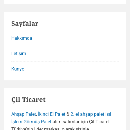
Sayfalar
Hakkımda
İletişim
Künye
Çil Ticaret
Ahşap Palet
,
İkinci El Palet
&
2. el ahşap palet
Isıl
İşlem Görmüş Palet
alım satımlar için Çil Ticaret
Türkiye’nin lider markası olarak sizinle.