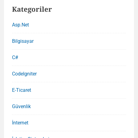
Kategoriler
Asp.Net
Bilgisayar
C#
CodeIgniter
E-Ticaret
Güvenlik
İnternet