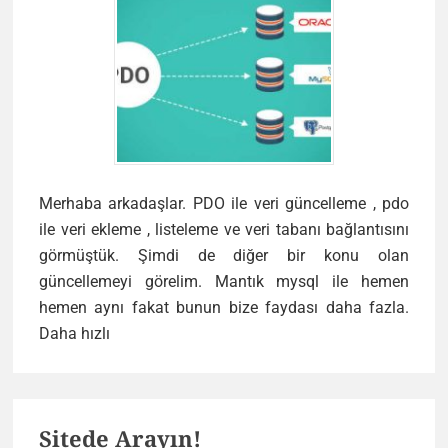
Merhaba arkadaşlar. PDO ile veri güncelleme , pdo
ile veri ekleme , listeleme ve veri tabanı bağlantısını
görmüştük. Şimdi de diğer bir konu olan
güncellemeyi görelim. Mantık mysql ile hemen
hemen aynı fakat bunun bize faydası daha fazla.
PDO
Daha hızlı
ile
veri
Primary
güncelleme
Sitede Arayın!