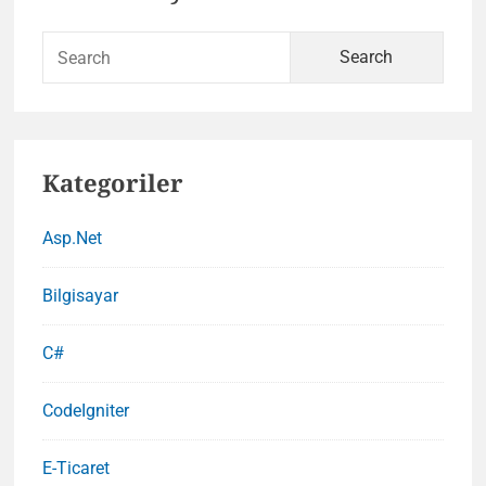
Sidebar
Sear
for:
Kategoriler
Asp.Net
Bilgisayar
C#
CodeIgniter
E-Ticaret