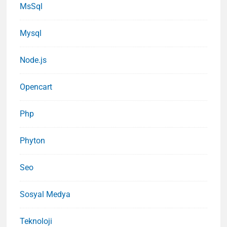
MsSql
Mysql
Node.js
Opencart
Php
Phyton
Seo
Sosyal Medya
Teknoloji