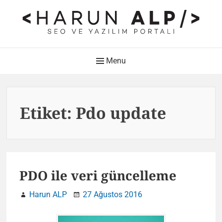
Skip
to
content
HARUN ALP Kişisel Blog –
Main
Menu
SEO ve Yazılım Portalı
Navigation
Web Tasarımı , Yazılım Geliştirme ve SEO Bloğu
Etiket:
Pdo update
PDO ile veri güncelleme
Harun ALP
27 Ağustos 2016