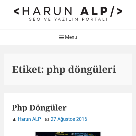
Skip
to
content
HARUN ALP Kişisel Blog –
Main
Menu
SEO ve Yazılım Portalı
Navigation
Web Tasarımı , Yazılım Geliştirme ve SEO Bloğu
Etiket:
php döngüleri
Php Döngüler
Harun ALP
27 Ağustos 2016