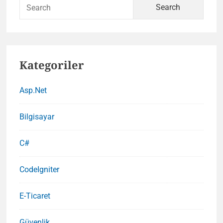
Sear
for:
Kategoriler
Asp.Net
Bilgisayar
C#
CodeIgniter
E-Ticaret
Güvenlik