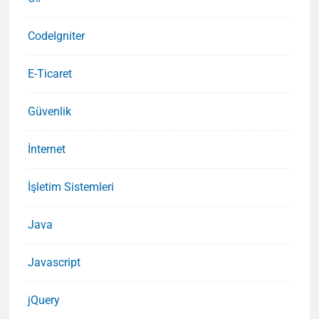
CodeIgniter
E-Ticaret
Güvenlik
İnternet
İşletim Sistemleri
Java
Javascript
jQuery