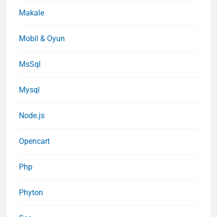
Makale
Mobil & Oyun
MsSql
Mysql
Node.js
Opencart
Php
Phyton