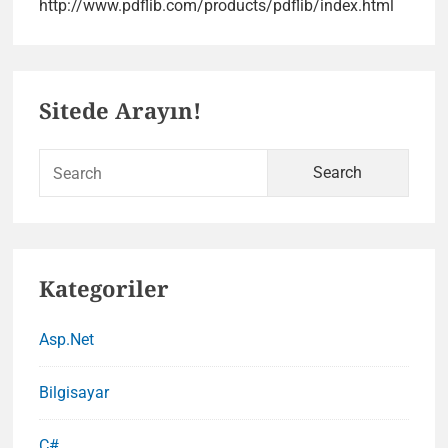
Php
http://www.pdflib.com/products/pdflib/index.html
ile
PDF
Primary
Oluştu
Sitede Arayın!
Yazm
Sidebar
ve
PDF
Sear
İşlemle
for:
Kategoriler
Asp.Net
Bilgisayar
C#