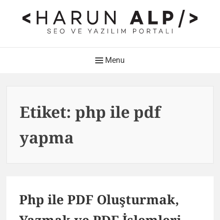
Skip
to
content
HARUN ALP Kişisel Blog –
Main
Menu
SEO ve Yazılım Portalı
Navigation
Web Tasarımı , Yazılım Geliştirme ve SEO Bloğu
Etiket:
php ile pdf
yapma
Php ile PDF Oluşturmak,