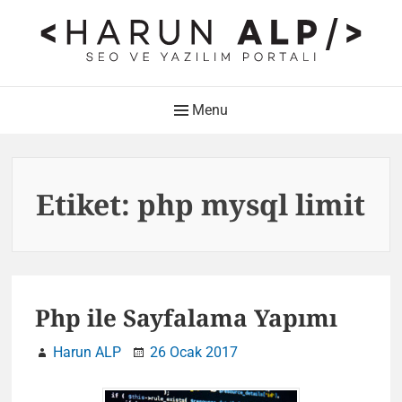
Skip
to
content
HARUN ALP Kişisel Blog –
Main
Menu
SEO ve Yazılım Portalı
Navigation
Web Tasarımı , Yazılım Geliştirme ve SEO Bloğu
Etiket:
php mysql limit
Php ile Sayfalama Yapımı
Harun ALP
26 Ocak 2017