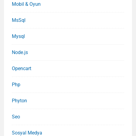
Mobil & Oyun
MsSql
Mysql
Node.js
Opencart
Php
Phyton
Seo
Sosyal Medya