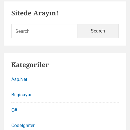
Primary
Teması
Sitede Arayın!
İndir
Sidebar
Sear
for:
Kategoriler
Asp.Net
Bilgisayar
C#
CodeIgniter