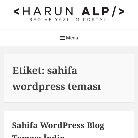
Skip
to
content
HARUN ALP Kişisel Blog –
Main
Menu
SEO ve Yazılım Portalı
Navigation
Web Tasarımı , Yazılım Geliştirme ve SEO Bloğu
Etiket:
sahifa
wordpress teması
Sahifa WordPress Blog