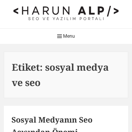
Skip
to
content
HARUN ALP Kişisel Blog –
Main
Menu
SEO ve Yazılım Portalı
Navigation
Web Tasarımı , Yazılım Geliştirme ve SEO Bloğu
Etiket:
sosyal medya
ve seo
Sosyal Medyanın Seo