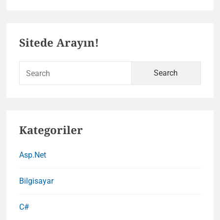
Medyanın
Seo
Primary
Açısından
Sitede Arayın!
Önemi
Sidebar
Sear
for:
Kategoriler
Asp.Net
Bilgisayar
C#