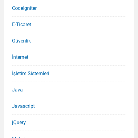
CodeIgniter
E-Ticaret
Güvenlik
İnternet
İşletim Sistemleri
Java
Javascript
jQuery