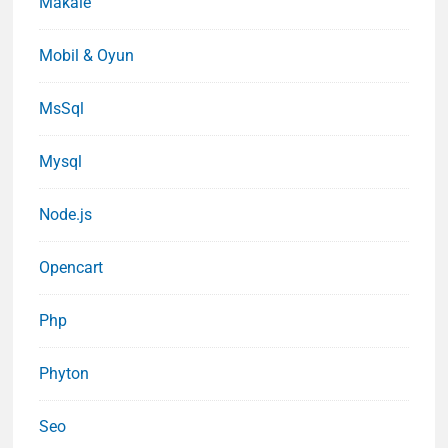
Makale
Mobil & Oyun
MsSql
Mysql
Node.js
Opencart
Php
Phyton
Seo