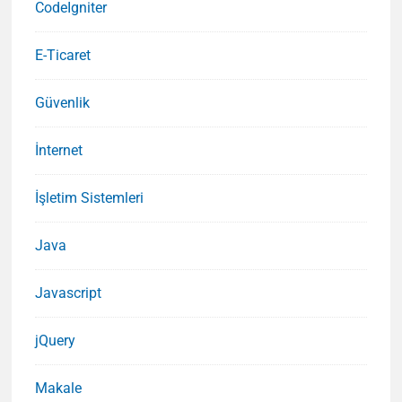
CodeIgniter
E-Ticaret
Güvenlik
İnternet
İşletim Sistemleri
Java
Javascript
jQuery
Makale