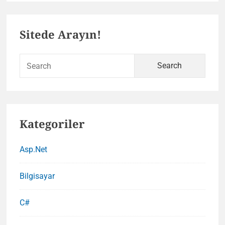
Nedir
Primary
?
Sitede Arayın!
Sidebar
Sear
for:
Kategoriler
Asp.Net
Bilgisayar
C#