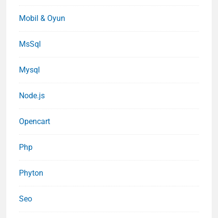
Mobil & Oyun
MsSql
Mysql
Node.js
Opencart
Php
Phyton
Seo