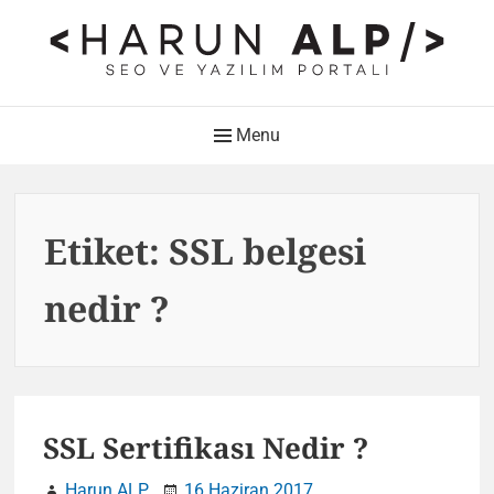
Skip
to
content
HARUN ALP Kişisel Blog –
Main
Menu
SEO ve Yazılım Portalı
Navigation
Web Tasarımı , Yazılım Geliştirme ve SEO Bloğu
Etiket:
SSL belgesi
nedir ?
SSL Sertifikası Nedir ?
Harun ALP
16 Haziran 2017