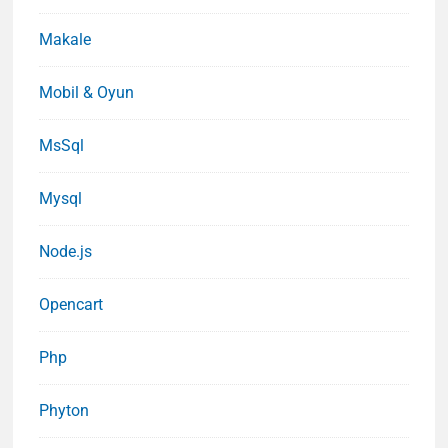
Makale
Mobil & Oyun
MsSql
Mysql
Node.js
Opencart
Php
Phyton