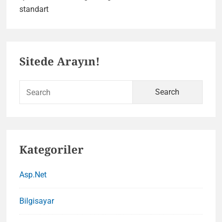
Crayon
standart
Syntax
Highlighter
Primary
Eklentisi
Sitede Arayın!
Sidebar
Sear
for:
Kategoriler
Asp.Net
Bilgisayar