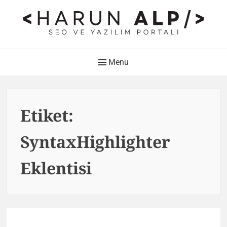
Skip
to
content
HARUN ALP Kişisel Blog –
Main
Menu
SEO ve Yazılım Portalı
Navigation
Web Tasarımı , Yazılım Geliştirme ve SEO Bloğu
Etiket:
SyntaxHighlighter
Eklentisi