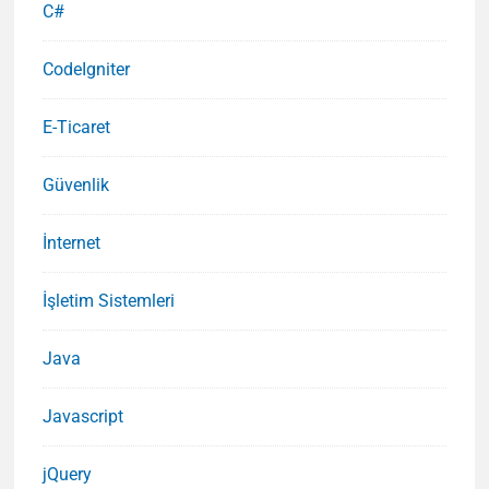
C#
CodeIgniter
E-Ticaret
Güvenlik
İnternet
İşletim Sistemleri
Java
Javascript
jQuery