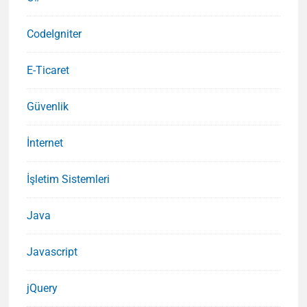
CodeIgniter
E-Ticaret
Güvenlik
İnternet
İşletim Sistemleri
Java
Javascript
jQuery