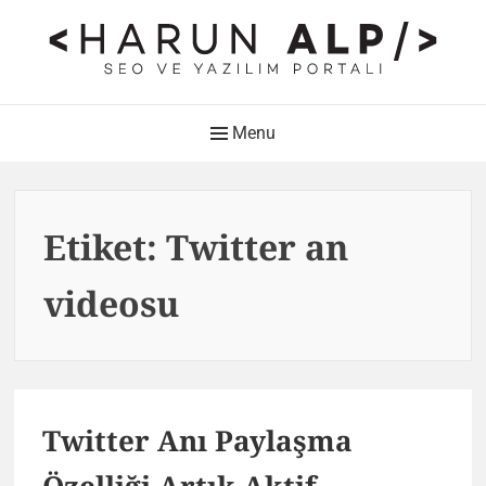
Skip
to
content
HARUN ALP Kişisel Blog –
Main
Menu
SEO ve Yazılım Portalı
Navigation
Web Tasarımı , Yazılım Geliştirme ve SEO Bloğu
Etiket:
Twitter an
videosu
Twitter Anı Paylaşma