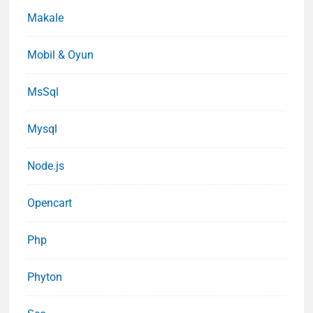
Makale
Mobil & Oyun
MsSql
Mysql
Node.js
Opencart
Php
Phyton