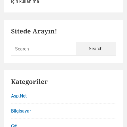
Twitter
için kullanıma
Anı
Paylaşma
Primary
Özelliği
Sitede Arayın!
Artık
Sidebar
Aktif
Sear
for:
Kategoriler
Asp.Net
Bilgisayar
C#