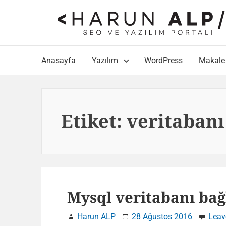
Skip
to
content
Main
Anasayfa
Yazılım
WordPress
Makale
Navigation
Etiket:
veritabanı
Mysql veritabanı bağ
Harun ALP
28 Ağustos 2016
Leav