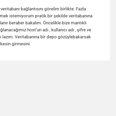
Mysql
veritabanı
 veritabanı bağlantısını görelim birlikte. Fazla
bağlantısı
mek istemiyorum pratik bir şekilde veritabanına
lanır beraber bakalım. Öncelikle bize mantıklı
ğlanacağımız host’un adı , kullanıcı adı , şifre ve
ı lazım. Veritabanına bir depo gözüylebakarsak
Mysql
kesin girmesini
veritabanı
bağlantısı