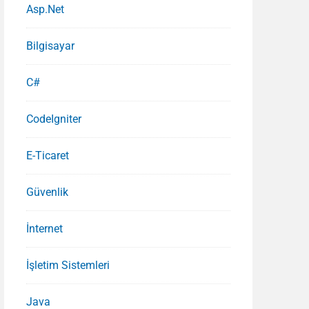
Asp.Net
Bilgisayar
C#
CodeIgniter
E-Ticaret
Güvenlik
İnternet
İşletim Sistemleri
Java