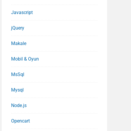
Javascript
jQuery
Makale
Mobil & Oyun
MsSql
Mysql
Node.js
Opencart