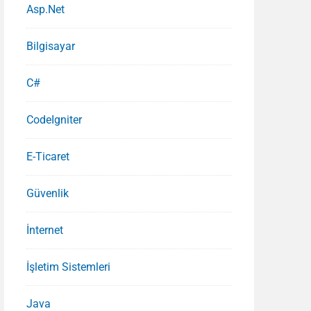
Asp.Net
Bilgisayar
C#
CodeIgniter
E-Ticaret
Güvenlik
İnternet
İşletim Sistemleri
Java