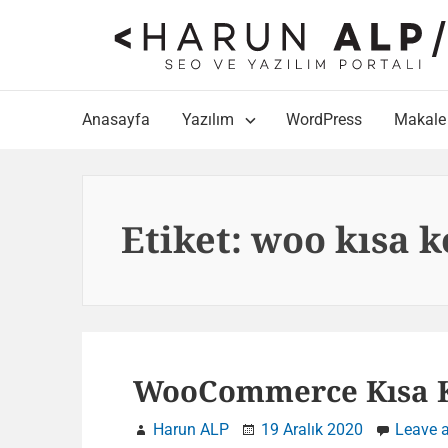
Skip
to
content
Main
Anasayfa
Yazılım
WordPress
Makale
Navigation
Etiket:
woo kısa k
WooCommerce Kısa Ko
Harun ALP
19 Aralık 2020
Leave 