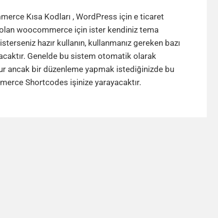
WooCommerce
Kısa
rce Kısa Kodları , WordPress için e ticaret
Kodları
i olan woocommerce için ister kendiniz tema
–
n isterseniz hazır kullanın, kullanmanız gereken bazı
Shortcodes
acaktır. Genelde bu sistem otomatik olarak
lur ancak bir düzenleme yapmak istediğinizde bu
WooCommerce
rce Shortcodes işinize yarayacaktır.
Kısa
Kodları
–
Shortcodes