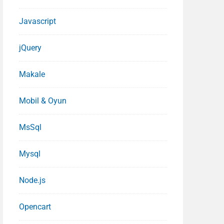
Javascript
jQuery
Makale
Mobil & Oyun
MsSql
Mysql
Node.js
Opencart