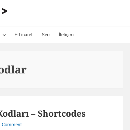
HARUN ALP Kişisel Blog
Web Tasarımı , Yazılım Geliştirme ve SEO Bloğu
E-Ticaret
Seo
İletişim
odlar
dları – Shortcodes
on
a Comment