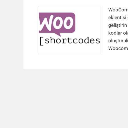
WooComme
eklentis
geliştiri
kodlar ol
oluşturu
Woocomme