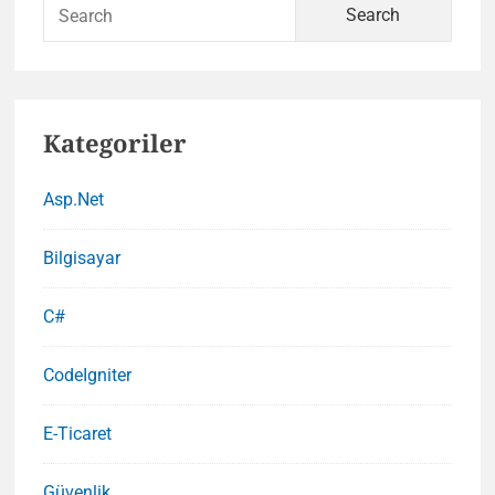
Sear
for:
Kategoriler
Asp.Net
Bilgisayar
C#
CodeIgniter
E-Ticaret
Güvenlik