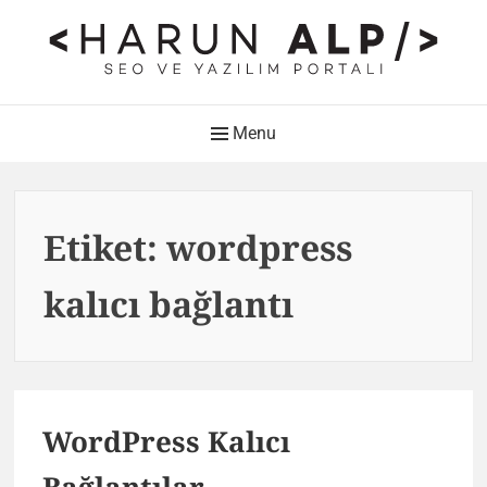
Skip
to
content
HARUN ALP Kişisel Blog –
Main
Menu
SEO ve Yazılım Portalı
Navigation
Web Tasarımı , Yazılım Geliştirme ve SEO Bloğu
Etiket:
wordpress
kalıcı bağlantı
WordPress Kalıcı