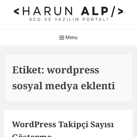
Skip
to
content
HARUN ALP Kişisel Blog –
Main
Menu
SEO ve Yazılım Portalı
Navigation
Web Tasarımı , Yazılım Geliştirme ve SEO Bloğu
Etiket:
wordpress
sosyal medya eklenti
WordPress Takipçi Sayısı