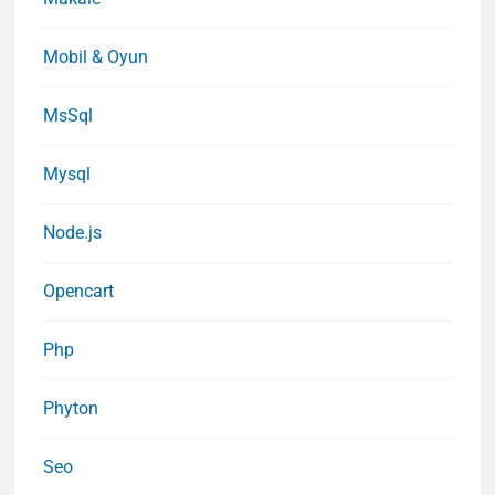
Mobil & Oyun
MsSql
Mysql
Node.js
Opencart
Php
Phyton
Seo