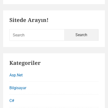
Takip
Sayıs
Primary
Göst
Sitede Arayın!
Sidebar
Sear
for:
Kategoriler
Asp.Net
Bilgisayar
C#