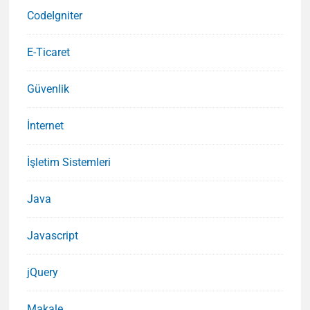
CodeIgniter
E-Ticaret
Güvenlik
İnternet
İşletim Sistemleri
Java
Javascript
jQuery
Makale