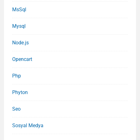
MsSql
Mysql
Node.js
Opencart
Php
Phyton
Seo
Sosyal Medya