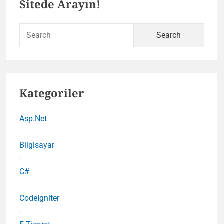
Sitede Arayın!
ayırma
Sidebar
Sear
for:
Kategoriler
Asp.Net
Bilgisayar
C#
CodeIgniter