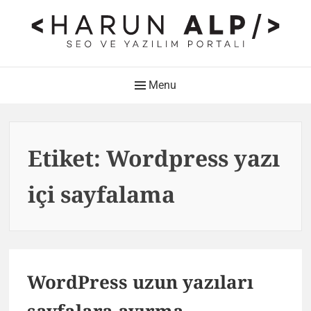
Skip
to
content
HARUN ALP Kişisel Blog –
Main
Menu
SEO ve Yazılım Portalı
Navigation
Web Tasarımı , Yazılım Geliştirme ve SEO Bloğu
Etiket:
Wordpress yazı
içi sayfalama
WordPress uzun yazıları