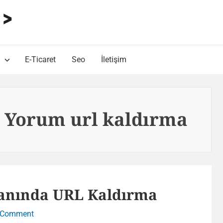
HARUN ALP Kişisel Blog
Web Tasarımı , Yazılım Geliştirme ve SEO Bloğu
E-Ticaret
Seo
İletişim
 Yorum url kaldırma
anında URL Kaldırma
on
 Comment