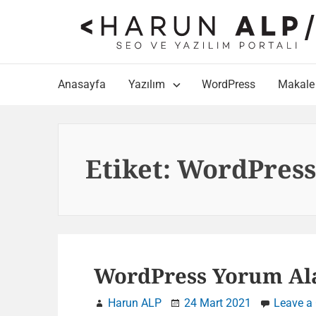
Skip
to
content
Main
Anasayfa
Yazılım
WordPress
Makale
Navigation
Etiket:
WordPress
WordPress Yorum Al
Harun ALP
24 Mart 2021
Leave a