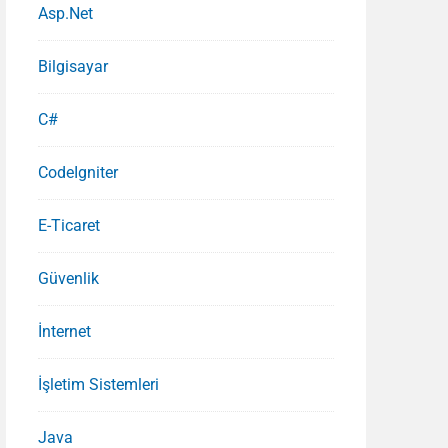
Asp.Net
Bilgisayar
C#
s
CodeIgniter
E-Ticaret
Güvenlik
İnternet
İşletim Sistemleri
Java