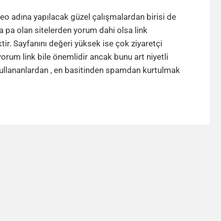
WordPress
Yorum
eo adına yapılacak güzel çalışmalardan birisi de
Alanında
 pa olan sitelerden yorum dahi olsa link
URL
tir. Sayfanını değeri yüksek ise çok ziyaretçi
Kaldırma
yorum link bile önemlidir ancak bunu art niyetli
WordPres
kullananlardan , en basitinden spamdan kurtulmak
Yorum
Alanında
URL
Kaldırma