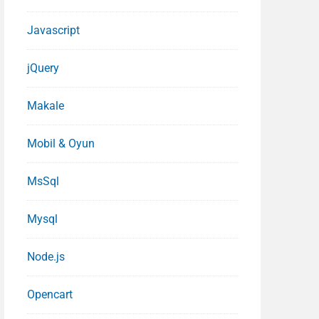
Javascript
jQuery
Makale
Mobil & Oyun
MsSql
Mysql
Node.js
Opencart