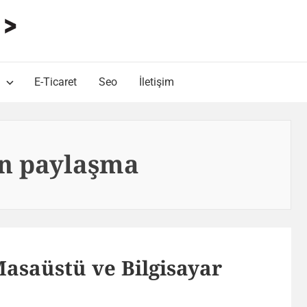
HARUN ALP Kişisel Blog
Web Tasarımı , Yazılım Geliştirme ve SEO Bloğu
E-Ticaret
Seo
İletişim
n paylaşma
saüstü ve Bilgisayar