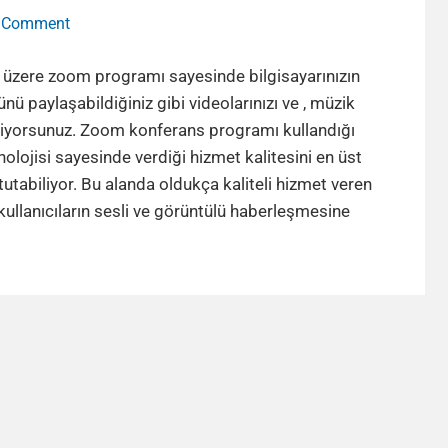
on
a Comment
Zoom
Programında
z üzere zoom programı sayesinde bilgisayarınızın
Masaüstü
ü paylaşabildiğiniz gibi videolarınızı ve , müzik
ve
liyorsunuz. Zoom konferans programı kullandığı
Bilgisayar
nolojisi sayesinde verdiği hizmet kalitesini en üst
Sesi
utabiliyor. Bu alanda oldukça kaliteli hizmet veren
Nasıl
Zoom
kullanıcıların sesli ve görüntülü haberleşmesine
Paylaşılır?
Programınd
Masaüstü
ve
Bilgisayar
Sesi
Nasıl
Paylaşılır?