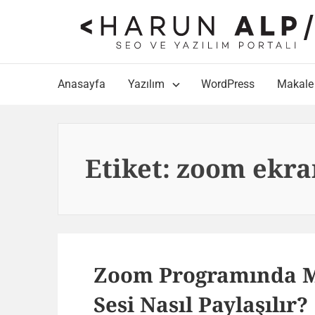
Skip
to
content
Main
Anasayfa
Yazılım
WordPress
Makale
Navigation
Etiket:
zoom ekra
Zoom Programında Ma
Sesi Nasıl Paylaşılır?