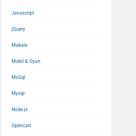
Javascript
jQuery
Makale
Mobil & Oyun
MsSql
Mysql
Node.js
Opencart