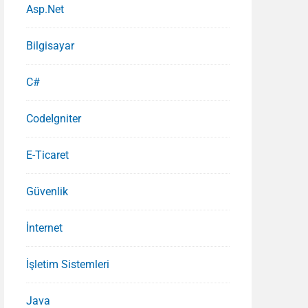
Asp.Net
Bilgisayar
C#
CodeIgniter
E-Ticaret
a
Güvenlik
İnternet
İşletim Sistemleri
Java