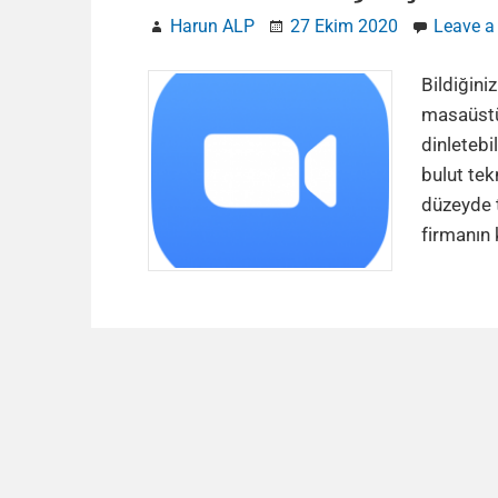
Harun ALP
27 Ekim 2020
Leave 
Bildiğini
masaüstün
dinletebi
bulut tek
düzeyde t
firmanın 