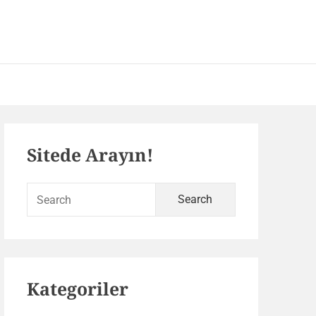
 – SEO ve Yazılım Portalı
Primary
Sitede Arayın!
Sidebar
Search
for:
Kategoriler