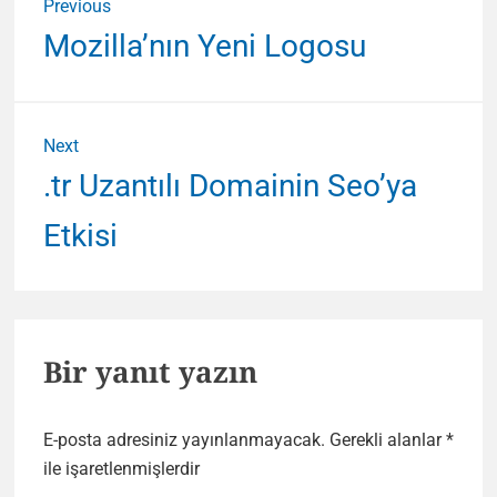
Previous
gezinmesi
Previous
Mozilla’nın Yeni Logosu
post:
Next
Next
.tr Uzantılı Domainin Seo’ya
post:
Etkisi
Bir yanıt yazın
E-posta adresiniz yayınlanmayacak.
Gerekli alanlar
*
ile işaretlenmişlerdir