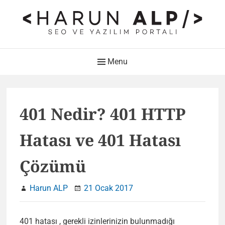
Skip
to
content
HARUN ALP Kişisel Blog –
Main
Menu
SEO ve Yazılım Portalı
Navigation
Web Tasarımı , Yazılım Geliştirme ve SEO Bloğu
401 Nedir? 401 HTTP
Hatası ve 401 Hatası
Çözümü
Harun ALP
21 Ocak 2017
401 hatası , gerekli izinlerinizin bulunmadığı