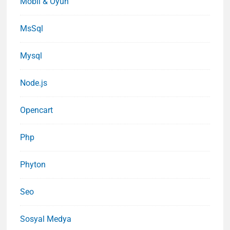
Mobil & Oyun
MsSql
Mysql
Node.js
Opencart
Php
Phyton
Seo
Sosyal Medya