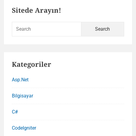
Primary
Sitede Arayın!
Sidebar
Sear
for:
Kategoriler
Asp.Net
Bilgisayar
C#
CodeIgniter