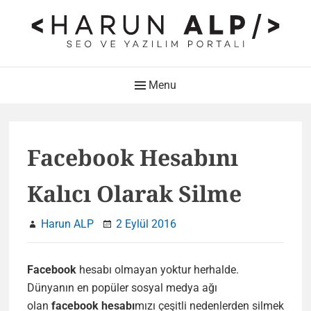
Skip
to
content
HARUN ALP Kişisel Blog –
Main
Menu
SEO ve Yazılım Portalı
Navigation
Web Tasarımı , Yazılım Geliştirme ve SEO Bloğu
Facebook Hesabını
Kalıcı Olarak Silme
Harun ALP
2 Eylül 2016
Facebook
hesabı olmayan yoktur herhalde.
Dünyanın en popüler sosyal medya ağı
olan
facebook hesabı
mızı çeşitli nedenlerden silmek