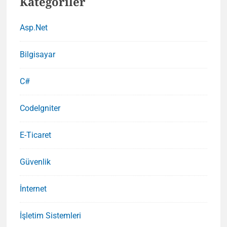
Kategoriler
Asp.Net
Bilgisayar
C#
CodeIgniter
E-Ticaret
Güvenlik
İnternet
İşletim Sistemleri