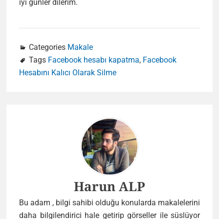
iyi günler dilerim.
Categories
Makale
Tags
Facebook hesabı kapatma
,
Facebook
Hesabını Kalıcı Olarak Silme
Author
Harun ALP
Bu adam , bilgi sahibi olduğu konularda makalelerini
daha bilgilendirici hale getirip görseller ile süslüyor