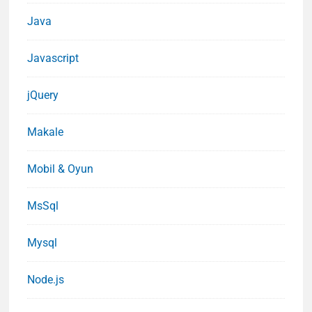
Java
Javascript
jQuery
Makale
Mobil & Oyun
MsSql
Mysql
Node.js