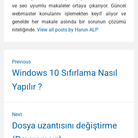
ve seo uyumlu makaleler ortaya çıkarıyor. Güncel
webmaster konularını işlemekten keyif alıyor ve
genelde her makale aslında bir sorunun çözümü
niteliğinde.
View all posts by Harun ALP
Yazı
Previous
gezinmesi
Previous
Windows 10 Sıfırlama Nasıl
post:
Yapılır ?
Next
Next
Dosya uzantısını değiştirme
post: