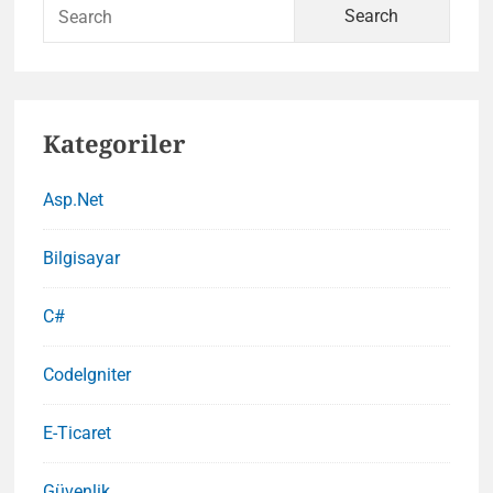
Sear
for:
Kategoriler
Asp.Net
Bilgisayar
C#
CodeIgniter
E-Ticaret
Güvenlik