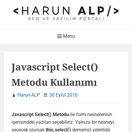
Skip
to
content
HARUN ALP Kişisel Blog –
Main
Menu
SEO ve Yazılım Portalı
Navigation
Web Tasarımı , Yazılım Geliştirme ve SEO Bloğu
Javascript Select()
Metodu Kullanımı
Harun ALP
30 Eylül 2016
Javascript Select() Metodu
ile form nesnelerinin
içerisindeki yazıları seçebiliriz. Yalnıza bir nesneyi
seçecek olursak
this.select()
dememiz yeterlidir.