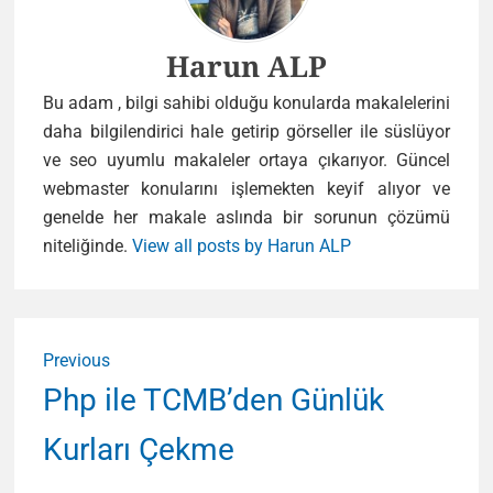
Author
Harun ALP
Bu adam , bilgi sahibi olduğu konularda makalelerini
daha bilgilendirici hale getirip görseller ile süslüyor
ve seo uyumlu makaleler ortaya çıkarıyor. Güncel
webmaster konularını işlemekten keyif alıyor ve
genelde her makale aslında bir sorunun çözümü
niteliğinde.
View all posts by Harun ALP
Yazı
Previous
gezinmesi
Previous
Php ile TCMB’den Günlük
post:
Kurları Çekme