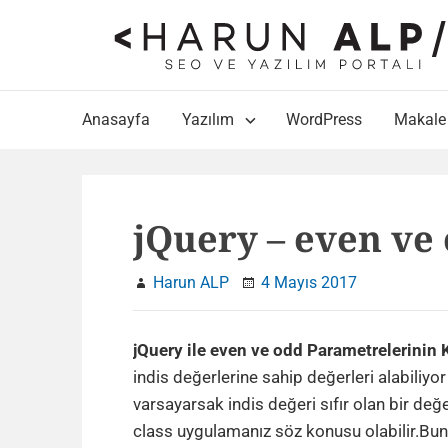
Skip
to
content
Main
Anasayfa
Yazılım
WordPress
Makale
Navigation
jQuery – even ve
Harun ALP
4 Mayıs 2017
jQuery ile even ve odd Parametrelerinin 
indis değerlerine sahip değerleri alabiliyo
varsayarsak indis değeri sıfır olan bir değere
class uygulamanız söz konusu olabilir.Bunu