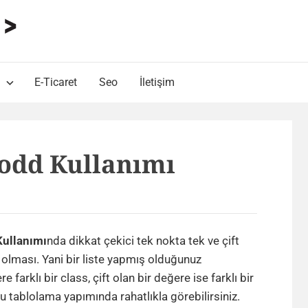
HARUN ALP Kişisel Blog
Web Tasarımı , Yazılım Geliştirme ve SEO Bloğu
E-Ticaret
Seo
İletişim
 odd Kullanımı
Kullanımı
nda dikkat çekici tek nokta tek ve çift
r olması. Yani bir liste yapmış olduğunuz
 farklı bir class, çift olan bir değere ise farklı bir
 tablolama yapımında rahatlıkla görebilirsiniz.