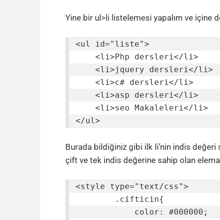
Yine bir ul>li listelemesi yapalım ve içine de
<ul id="liste">

    <li>Php dersleri</li>

    <li>jquery dersleri</li>

    <li>c# dersleri</li>

    <li>asp dersleri</li>

    <li>seo Makaleleri</li>

</ul>
Burada bildiğiniz gibi ilk li’nin indis değeri s
çift ve tek indis değerine sahip olan elemanl
<style type="text/css">

        .cifticin{

            color: #000000;
