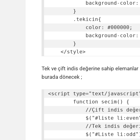
            background-color: #ff0000;

        }

        .tekicin{

            color: #000000;

            background-color: #ffffff;

        }

    </style>
Tek ve çift indis değerine sahip elemanlar 
burada dönecek ;
<script type="text/javascript"
        function secim() {

            //Çift indis değerine sahip olanlar için...

            $("#liste li:even").addClass("cifticin");

            //Tek indis değerine sahip olanlar için...

            $("#Liste li:odd").addClass("tekicin");
