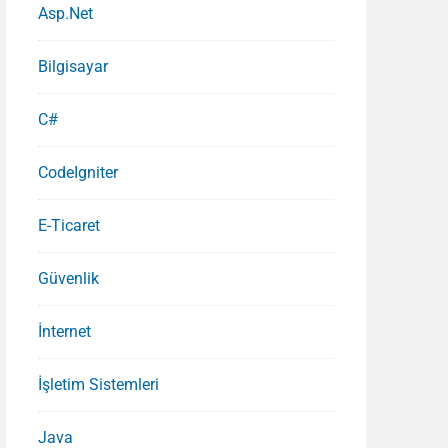
Asp.Net
Bilgisayar
C#
CodeIgniter
E-Ticaret
Güvenlik
İnternet
İşletim Sistemleri
Java