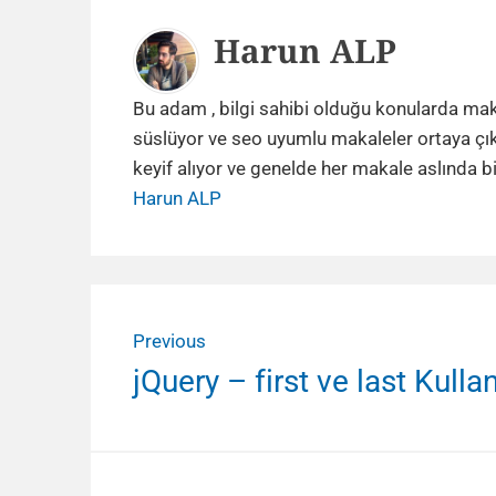
Author
Harun ALP
Bu adam , bilgi sahibi olduğu konularda makale
süslüyor ve seo uyumlu makaleler ortaya çı
keyif alıyor ve genelde her makale aslında 
Harun ALP
Yazı
Previous
gezinmesi
Previous
jQuery – first ve last Kulla
post: