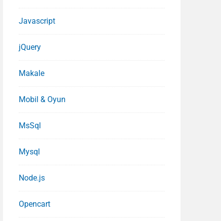
Javascript
jQuery
Makale
Mobil & Oyun
MsSql
Mysql
Node.js
Opencart