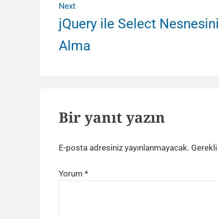
Next
Next
jQuery ile Select Nesnesin
post:
Alma
Bir yanıt yazın
E-posta adresiniz yayınlanmayacak.
Gerekli
Yorum
*