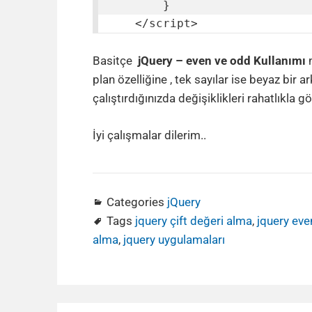
        }

    </script>
Basitçe
jQuery – even ve odd Kullanımı
n
plan özelliğine , tek sayılar ise beyaz bir
çalıştırdığınızda değişiklikleri rahatlıkla gö
İyi çalışmalar dilerim..
Categories
jQuery
Tags
jquery çift değeri alma
,
jquery eve
alma
,
jquery uygulamaları