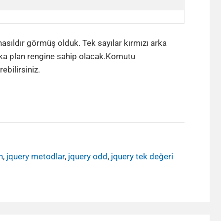
asıldır görmüş olduk. Tek sayılar kırmızı arka
 arka plan rengine sahip olacak.Komutu
rebilirsiniz.
n
,
jquery metodlar
,
jquery odd
,
jquery tek değeri