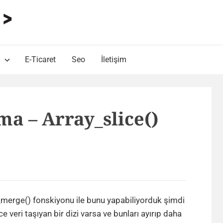
HARUN ALP Kişisel Blog
Web Tasarımı , Yazılım Geliştirme ve SEO Bloğu
E-Ticaret
Seo
İletişim
ma – Array_slice()
y_merge() fonskiyonu ile bunu yapabiliyorduk şimdi
ce veri taşıyan bir dizi varsa ve bunları ayırıp daha