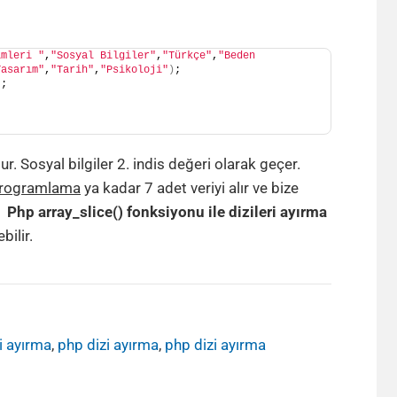
imleri "
,
"Sosyal Bilgiler"
,
"Türkçe"
,
"Beden 
Tasarım"
,
"Tarih"
,
"Psikoloji"
)
;
)
; 
. Sosyal bilgiler 2. indis değeri olarak geçer.
rogramlama
ya kadar 7 adet veriyi alır ve bize
r.
Php array_slice() fonksiyonu ile dizileri ayırma
bilir.
ri ayırma
,
php dizi ayırma
,
php dizi ayırma