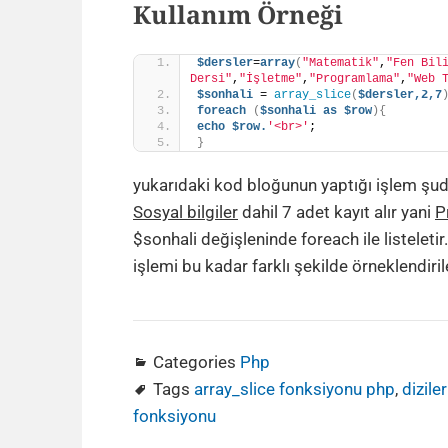
Kullanım Örneği
$dersler
=
array
(
"Matematik"
,
"Fen Bil
Dersi"
,
"İşletme"
,
"Programlama"
,
"Web 
$sonhali
 = 
array_slice
(
$dersler,2,7
foreach
(
$sonhali
as
$row
){
echo
$row.
'<br>'
; 
}
yukarıdaki kod bloğunun yaptığı işlem şudur
Sosyal bilgiler
dahil 7 adet kayıt alır yani
P
$sonhali değişleninde foreach ile listeleti
işlemi bu kadar farklı şekilde örneklendirile
Categories
Php
Tags
array_slice fonksiyonu php
,
dizile
fonksiyonu