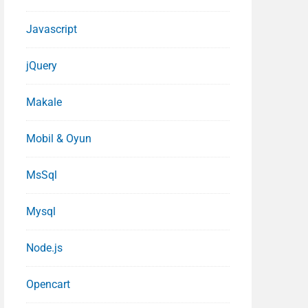
Javascript
jQuery
Makale
Mobil & Oyun
MsSql
Mysql
Node.js
Opencart