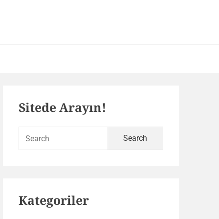
 – SEO ve Yazılım Portalı
Primary
Sitede Arayın!
Sidebar
Search
for:
Kategoriler