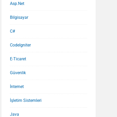
Asp.Net
Bilgisayar
C#
CodeIgniter
E-Ticaret
Güvenlik
İnternet
İşletim Sistemleri
Java