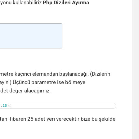
onu kullanabiliriz.
Php Dizileri Ayırma
ametre kaçıncı elemandan başlanacağı. (Dizilerin
mayın.) Üçüncü parametre ise bölmeye
adet değer alacağımız.
5
,
25
)
;
an itibaren 25 adet veri verecektir bize bu şekilde