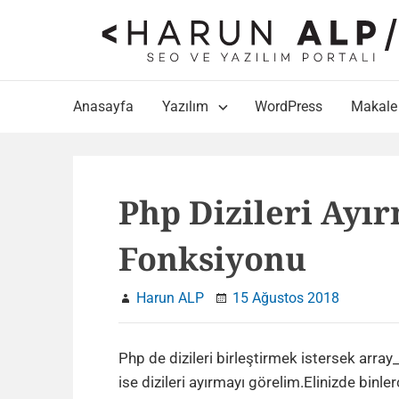
Skip
to
content
Main
Anasayfa
Yazılım
WordPress
Makale
Navigation
Php Dizileri Ayır
Fonksiyonu
Harun ALP
15 Ağustos 2018
Php de dizileri birleştirmek istersek arra
ise dizileri ayırmayı görelim.Elinizde binler