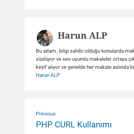
Author
Harun ALP
Bu adam , bilgi sahibi olduğu konularda makale
süslüyor ve seo uyumlu makaleler ortaya çı
keyif alıyor ve genelde her makale aslında 
Harun ALP
Yazı
Previous
gezinmesi
Previous
PHP CURL Kullanımı
post: