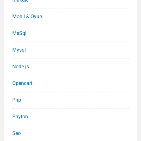
Mobil & Oyun
MsSql
Mysql
Node.js
Opencart
Php
Phyton
Seo