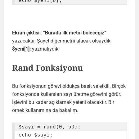
echo $yeni[0];
Ekran çıktısı
: “
Burada ilk metni böleceğiz
”
yazacaktır. Şayet diğer metni alacak olsaydık
$yeni[1];
yazmalıydık.
Rand Fonksiyonu
Bu fonksiyonun görevi oldukça basit ve etkili. Birçok
fonksiyonda kullanılan sayı üretme görevini görür.
İşlevini bu kadar açıklamak yeterli olacaktır. Bir
örnek kullanımına da bakalım.
$sayi = rand(0, 50);

echo $sayi;