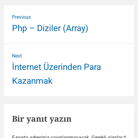
Yazı
Previous
gezinmesi
Previous
Php – Diziler (Array)
post:
Next
Next
İnternet Üzerinden Para
post:
Kazanmak
Bir yanıt yazın
E-posta adresiniz yayınlanmayacak.
Gerekli alanlar
*