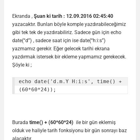
Ekranda ,
Şuan ki tarih : 12.09.2016 02:45:40
yazacaktır. Bunları böyle komple yazdırabileceğimiz
gibi tek tek de yazdırabiliriz. Sadece gün için echo
date(“d”) , sadece saat için ise date(“h:i:s”)
yazmamız gerekir. Eğer gelecek tarihi ekrana
yazdırmak istersek bir ekleme yapmamız gerekecek.
Şöyle ki ;
echo date('d.m.Y H:i:s', time() + 
(60*60*24));
Burada
time() + (60*60*24)
ile bir gün eklemiş
olduk ve haliyle tarih fonksiyonu bir gün sonrayı baz
alacaktır.