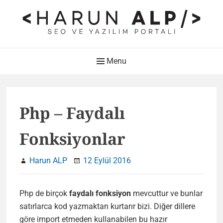
Skip
to
content
HARUN ALP Kişisel Blog –
Main
Menu
SEO ve Yazılım Portalı
Navigation
Web Tasarımı , Yazılım Geliştirme ve SEO Bloğu
Php – Faydalı
Fonksiyonlar
Harun ALP
12 Eylül 2016
Php de birçok
faydalı fonksiyon
mevcuttur ve bunlar
satırlarca kod yazmaktan kurtarır bizi. Diğer dillere
göre import etmeden kullanabilen bu hazır