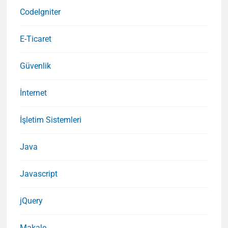
CodeIgniter
E-Ticaret
Güvenlik
İnternet
İşletim Sistemleri
Java
Javascript
jQuery
Makale