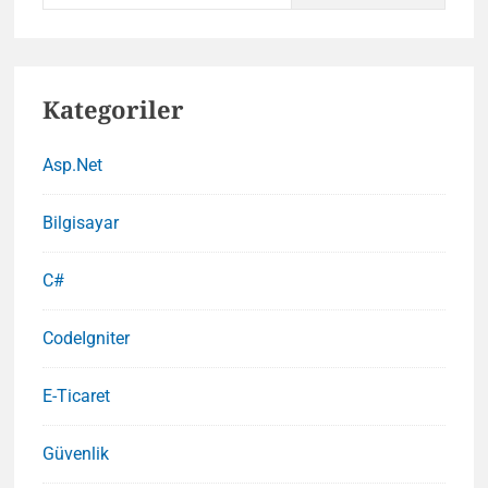
Kategoriler
Asp.Net
Bilgisayar
C#
CodeIgniter
E-Ticaret
Güvenlik