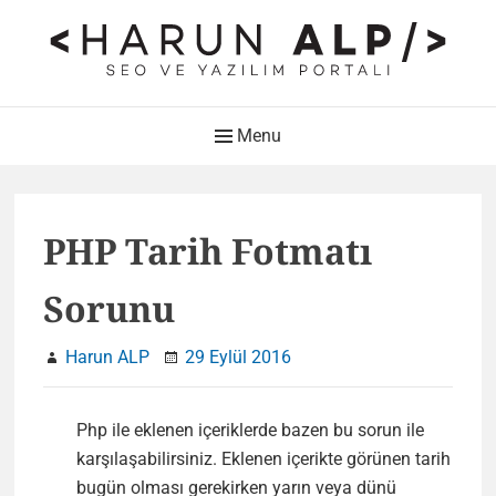
Skip
to
content
HARUN ALP Kişisel Blog –
Main
Menu
SEO ve Yazılım Portalı
Navigation
Web Tasarımı , Yazılım Geliştirme ve SEO Bloğu
PHP Tarih Fotmatı
Sorunu
Harun ALP
29 Eylül 2016
Php ile eklenen içeriklerde bazen bu sorun ile
karşılaşabilirsiniz. Eklenen içerikte görünen tarih
bugün olması gerekirken yarın veya dünü