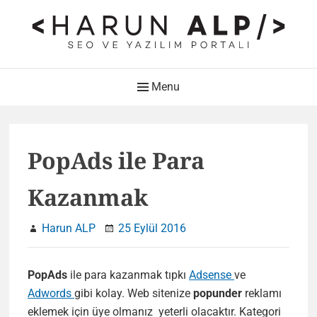
Skip
to
content
HARUN ALP Kişisel Blog –
Main
Menu
SEO ve Yazılım Portalı
Navigation
Web Tasarımı , Yazılım Geliştirme ve SEO Bloğu
PopAds ile Para
Kazanmak
Harun ALP
25 Eylül 2016
PopAds
ile para kazanmak tıpkı
Adsense
ve
Adwords
gibi kolay. Web sitenize
popunder
reklamı
eklemek için üye olmanız yeterli olacaktır. Kategori