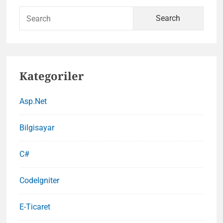
Sear
for:
Kategoriler
Asp.Net
Bilgisayar
C#
CodeIgniter
E-Ticaret