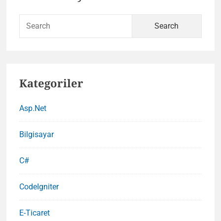
Sidebar
Sear
for:
Kategoriler
Asp.Net
Bilgisayar
C#
CodeIgniter
E-Ticaret