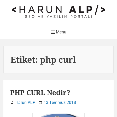
Skip
to
content
HARUN ALP Kişisel Blog –
Main
Menu
SEO ve Yazılım Portalı
Navigation
Web Tasarımı , Yazılım Geliştirme ve SEO Bloğu
Etiket:
php curl
PHP CURL Nedir?
Harun ALP
13 Temmuz 2018