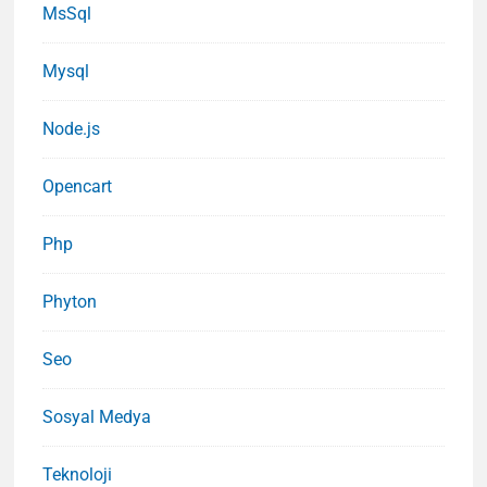
MsSql
Mysql
Node.js
Opencart
Php
Phyton
Seo
Sosyal Medya
Teknoloji