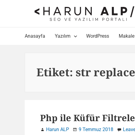
Skip
to
content
Main
Anasayfa
Yazılım
WordPress
Makale
Navigation
Etiket:
str replac
Php ile Küfür Filtre
Harun ALP
9 Temmuz 2018
Leav