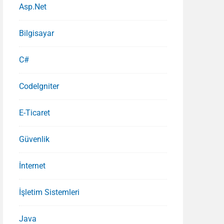
Asp.Net
Bilgisayar
C#
CodeIgniter
E-Ticaret
Güvenlik
İnternet
İşletim Sistemleri
Java