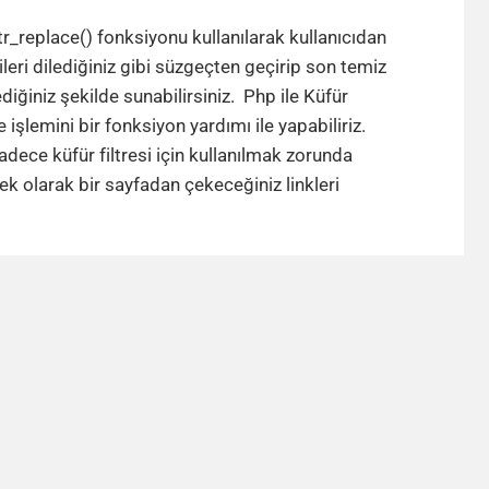
Php
ile
r_replace() fonksiyonu kullanılarak kullanıcıdan
Küfür
ileri dilediğiniz gibi süzgeçten geçirip son temiz
Filtreleme
ediğiniz şekilde sunabilirsiniz. Php ile Küfür
e işlemini bir fonksiyon yardımı ile yapabiliriz.
adece küfür filtresi için kullanılmak zorunda
Php
ek olarak bir sayfadan çekeceğiniz linkleri
ile
Küfür
Filtreleme