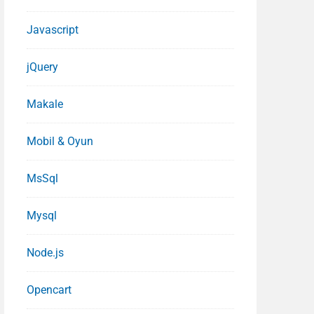
Javascript
jQuery
Makale
Mobil & Oyun
MsSql
Mysql
Node.js
Opencart