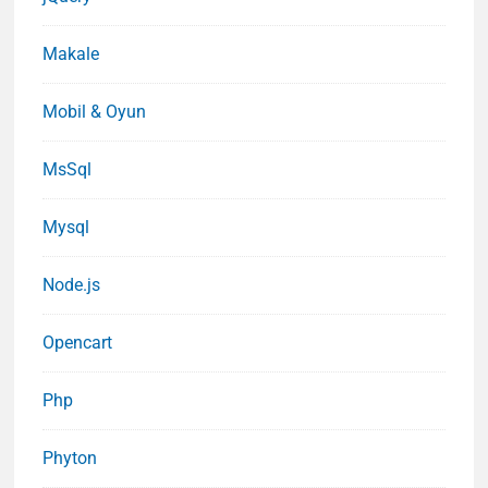
Makale
Mobil & Oyun
MsSql
Mysql
Node.js
Opencart
Php
Phyton