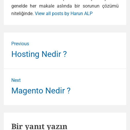
genelde her makale aslında bir sorunun çözümü
niteliğinde.
View all posts by Harun ALP
Yazı
Previous
gezinmesi
Previous
Hosting Nedir ?
post:
Next
Next
Magento Nedir ?
post:
Bir yanıt yazın