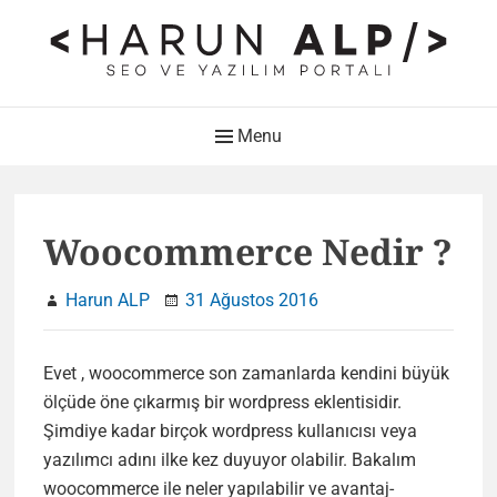
Skip
to
content
HARUN ALP Kişisel Blog –
Main
Menu
SEO ve Yazılım Portalı
Navigation
Web Tasarımı , Yazılım Geliştirme ve SEO Bloğu
Woocommerce Nedir ?
Harun ALP
31 Ağustos 2016
Evet , woocommerce son zamanlarda kendini büyük
ölçüde öne çıkarmış bir wordpress eklentisidir.
Şimdiye kadar birçok wordpress kullanıcısı veya
yazılımcı adını ilke kez duyuyor olabilir. Bakalım
woocommerce ile neler yapılabilir ve avantaj-