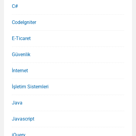
C#
CodeIgniter
E-Ticaret
Güvenlik
İnternet
İşletim Sistemleri
Java
Javascript
jQuery