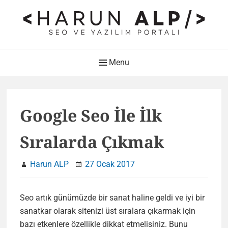
Skip
to
content
HARUN ALP Kişisel Blog –
Main
Menu
SEO ve Yazılım Portalı
Navigation
Web Tasarımı , Yazılım Geliştirme ve SEO Bloğu
Google Seo İle İlk
Sıralarda Çıkmak
Harun ALP
27 Ocak 2017
Seo artık günümüzde bir sanat haline geldi ve iyi bir
sanatkar olarak sitenizi üst sıralara çıkarmak için
bazı etkenlere özellikle dikkat etmelisiniz. Bunu