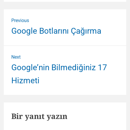
Yazı
Previous
gezinmesi
Previous
Google Botlarını Çağırma
post:
Next
Next
Google’nin Bilmediğiniz 17
post:
Hizmeti
Bir yanıt yazın