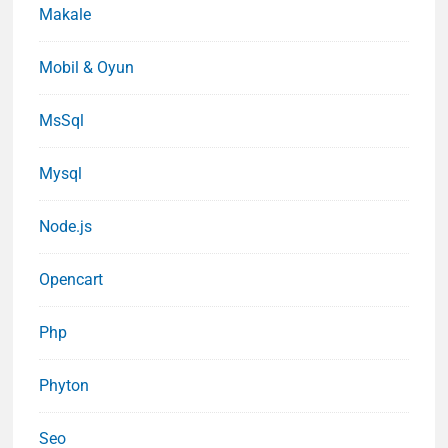
Makale
Mobil & Oyun
MsSql
Mysql
Node.js
Opencart
Php
Phyton
Seo