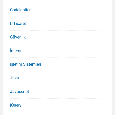
CodeIgniter
E-Ticaret
Güvenlik
İnternet
İşletim Sistemleri
Java
Javascript
jQuery